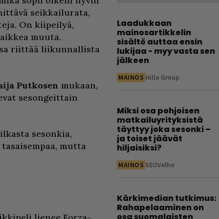
mikä sopii oikein hyvin
ittävä seikkailurata,
Laadukkaan
teja. On kiipeilyä,
mainosartikkelin
 kaikkea muuta.
sisältö auttaa ensin
a riittää liikunnallista
lukijaa - myy vasta sen
jälkeen
MAINOS
Hilla Group
ija Putkosen
mukaan,
evat sesongeittain
Miksi osa pohjoisen
matkailuyrityksistä
täyttyy joka sesonki –
ilkasta sesonkia,
ja toiset jäävät
 tasaisempaa, mutta
hiljaisiksi?
MAINOS
SEOVelho
Kärkimedian tutkimus:
Rahapelaaminen on
osa suomalaisten
ikkipeli lienee Forza-