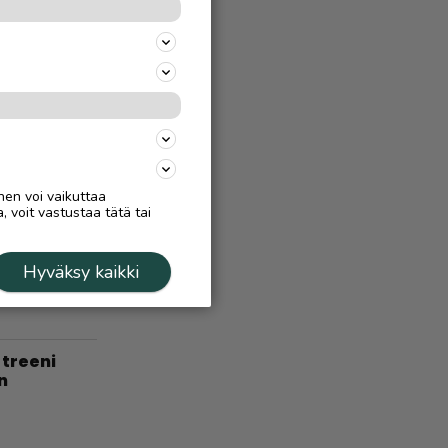
at – ”Kyse
uin
Ä
7.8.
 virtaa
nen voi vaikuttaa
, voit vastustaa tätä tai
Ä
5.9.2025
ä, Inarissa
Hyväksy kaikki
treeni
n