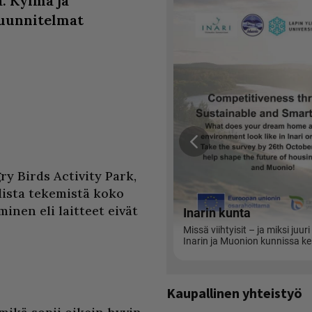
ä. Kylmä ja
suunnitelmat
ry Birds Activity Park,
llista tekemistä koko
inen eli laitteet eivät
Kaupallinen yhteistyö