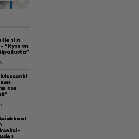
lle niin
 – ”Kyse on
ilpailusta”
8.
lvisesonki
linen
e itse
ii”
8.
 Asiakkaat
n
kseksi -
uuden