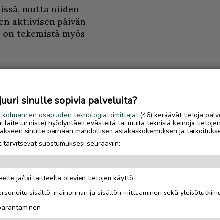
eissä, mutta niiden
en aktiivisen päivän
sa on tekemistä myös
uri sinulle sopivia palveluita?
t
kolmannen osapuolen teknologiatoimittajat
(46) keräävät tietoja palv
kana puistossa.
tai laitetunniste) hyödyntäen evästeitä tai muita teknisiä keinoja tietoje
jotakseen sinulle parhaan mahdollisen asiakaskokemuksen ja tarkoituks
 tarvitsevat suostumuksesi seuraaviin:
n aikuisen valvontaa
pakaavakkeita saa Angry
elle ja/tai laitteella olevien tietojen käyttö
Luetuimmat
rsonoitu sisältö, mainonnan ja sisällön mittaaminen sekä yleisötutkim
Saariselkä MTB Stage
 parantaminen
houkuttelee tunturipol