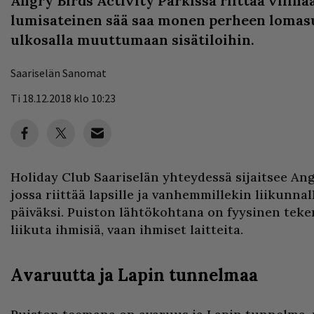
Angry Birds Activity Parkissa riittää vilinä
lumisateinen sää saa monen perheen loma
ulkosalla muuttumaan sisätiloihin.
Saariselän Sanomat
Ti 18.12.2018 klo 10:23
Holiday Club Saariselän yhteydessä sijaitsee Ang
jossa riittää lapsille ja vanhemmillekin liikunna
päiväksi. Puiston lähtökohtana on fyysinen tekem
liikuta ihmisiä, vaan ihmiset laitteita.
Avaruutta ja Lapin tunnelmaa