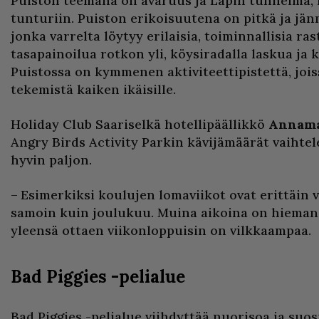
Puiston teemana on avaruus ja Lapin tunnelma, 
tunturiin. Puiston erikoisuutena on pitkä ja jänn
jonka varrelta löytyy erilaisia, toiminnallisia ras
tasapainoilua rotkon yli, köysiradalla laskua ja
Puistossa on kymmenen aktiviteettipistettä, joiss
tekemistä kaiken ikäisille.
Holiday Club Saariselkä hotellipäällikkö
Annama
Angry Birds Activity Parkin kävijämäärät vaihtel
hyvin paljon.
– Esimerkiksi koulujen lomaviikot ovat erittäin v
samoin kuin joulukuu. Muina aikoina on hieman
yleensä ottaen viikonloppuisin on vilkkaampaa.
Bad Piggies -pelialue
Bad Piggies -pelialue viihdyttää nuorisoa ja suos