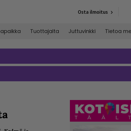
Osta ilmoitus
napaikka
Tuottajalta
Juttuvinkki
Tietoa me
ta