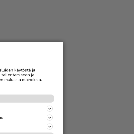
eluiden käytöstä ja
n tallentamiseen ja
en mukaisia mainoksia.
us
s
uille niin