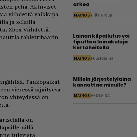
arkea
isten peliä. Aktiiviset
vaa viihdettä vaikkapa
MAINOS
Hilla Group
la ja selailla
 tai Xbox Viihdettä.
Lainan kilpailutus voi
auttia tablettibaarin
tiputtaa lainakuluja
kertaheitolla
MAINOS
Fuusiolaina
Milloin järjestelylaina
hengähtää. Taukopaikat
kannattaa minulle?
een vieressä sijaitseva
MAINOS
AXOLAINA
ston yhteydessä on
ita.
ariselällä on
psille, sillä
nne tulevista