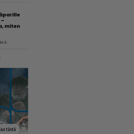
jäparille
 –
a, miten
Ä
4.8.