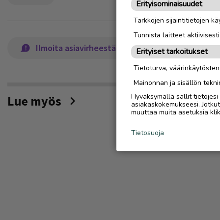
Erityisominaisuudet
Tarkkojen sijaintitietojen k
Tunnista laitteet aktiivisest
Ilmoita asiavirheestä
Erityiset tarkoitukset
Tietoturva, väärinkäytöste
Mainonnan ja sisällön tekni
Hyväksymällä sallit tietojes
Lue myös
asiakaskokemukseesi. Jotkut t
muuttaa muita asetuksia klik
Tietosuoja