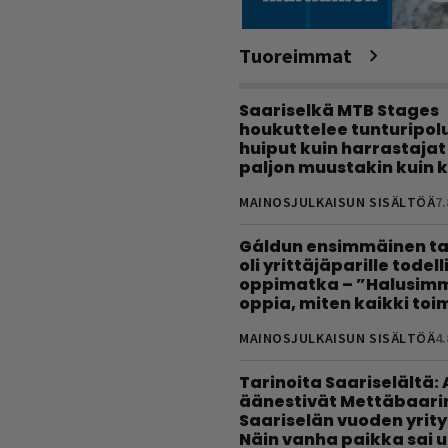
Tuoreimmat
Saariselkä MTB Stages
houkuttelee tunturipolui
huiput kuin harrastajat
paljon muustakin kuin k
MAINOSJULKAISUN SISÄLTÖÄ
7.
Gáldun ensimmäinen ta
oli yrittäjäparille todel
oppimatka – ”Halusimm
oppia, miten kaikki toim
MAINOSJULKAISUN SISÄLTÖÄ
4.
Tarinoita Saariselältä:
äänestivät Mettäbaari
Saariselän vuoden yrity
Näin vanha paikka sai 