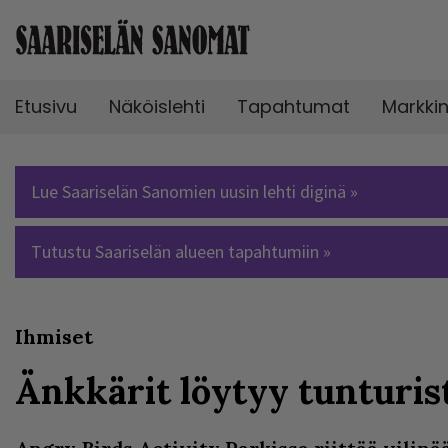
Etusivu
Näköislehti
Tapahtumat
Markki
Lue Saariselän Sanomien uusin lehti diginä »
Tutustu Saariselän alueen tapahtumiin »
Ihmiset
Änkkärit löytyy tunturis