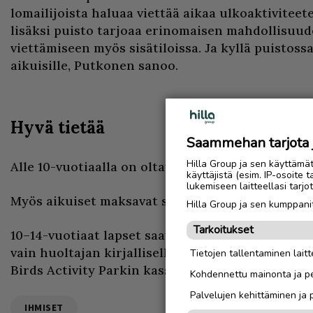
lomailijoista haluaa viettää aikaa ulkoaktiviteet
lisäksi puisto tarjoaa erinomaisen mahdollisuud
viettämiseen myös sisätiloissa. Ja kyllä puistos
aikuisille, Putkonen sanoo.
Hyvä tietää
Saammehan tarjota ju
Hilla Group ja sen käyttämä
Alle 10-vuotiaalla on oltava aikuinen valvoja mu
käyttäjistä (esim. IP-osoite 
lukemiseen laitteellasi tar
Myös aikuiset maksavat sisäänpääsymaksun.
Hilla Group ja sen kumppanit
Tarkoitukset
10–14-vuotiaat lapset saavat olla puistossa ilma
vain huoltajan kirjallisella suostumuksella. Lu
Tietojen tallentaminen laitte
Birds Activity Parkin kassalta.
Kohdennettu mainonta ja pe
Palvelujen kehittäminen ja
IHMISET