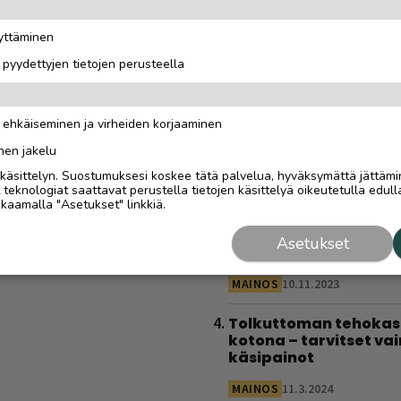
huiput kuin harrastaj
on paljon muustakin k
äyttäminen
kilpailusta”
i pyydettyjen tietojen perusteella
MAINOSJULKAISUN SISÄLTÖ
Sähköautoilijan opas
n ehkäiseminen ja virheiden korjaaminen
Saariselälle – viisi
latauspaikkaa, joista
nen jakelu
löytyy varmasti
i käsittelyn. Suostumuksesi koskee tätä palvelua, hyväksymättä jättämi
eknologiat saattavat perustella tietojen käsittelyä oikeutetulla edulla
MAINOSJULKAISUN SISÄLTÖ
kaamalla "Asetukset" linkkiä.
Ravintolat Saariseläll
Asetukset
ja Ivalossa
MAINOS
10.11.2023
Tolkuttoman tehokas 
kotona – tarvitset vai
käsipainot
MAINOS
11.3.2024