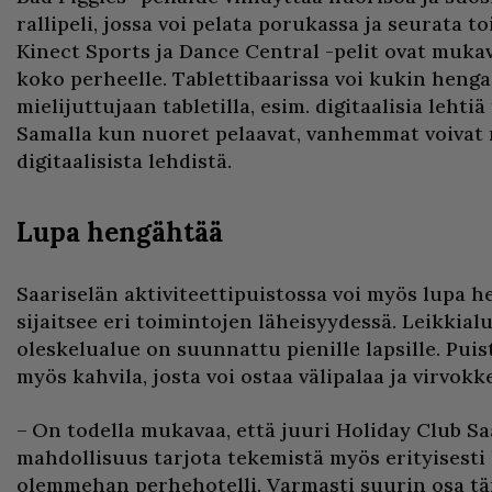
rallipeli, jossa voi pelata porukassa ja seurata to
Kinect Sports ja Dance Central -pelit ovat muka
koko perheelle. Tablettibaarissa voi kukin hengail
mielijuttujaan tabletilla, esim. digitaalisia lehtiä
Samalla kun nuoret pelaavat, vanhemmat voivat n
digitaalisista lehdistä.
Lupa hengähtää
Saariselän aktiviteettipuistossa voi myös lupa 
sijaitsee eri toimintojen läheisyydessä. Leikkialu
oleskelualue on suunnattu pienille lapsille. Pui
myös kahvila, josta voi ostaa välipalaa ja virvokke
– On todella mukavaa, että juuri Holiday Club Sa
mahdollisuus tarjota tekemistä myös erityisesti la
olemmehan perhehotelli. Varmasti suurin osa tä