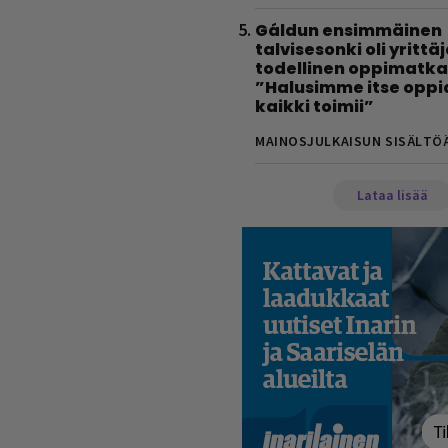
Gáldun ensimmäinen
talvisesonki oli yrittä
todellinen oppimatka
”Halusimme itse oppi
kaikki toimii”
MAINOSJULKAISUN SISÄLTÖ
Lataa lisää