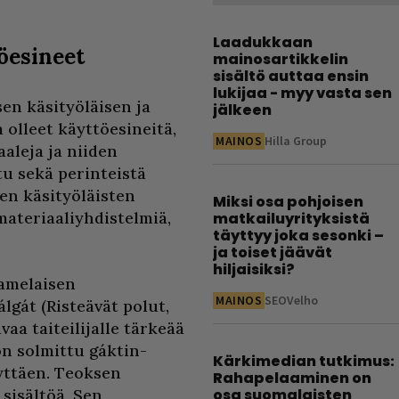
Laadukkaan
öesineet
mainosartikkelin
sisältö auttaa ensin
lukijaa - myy vasta sen
en käsityöläisen ja
jälkeen
a olleet käyttöesineitä,
MAINOS
Hilla Group
aleja ja niiden
u sekä perinteistä
en käsityöläisten
Miksi osa pohjoisen
 materiaaliyhdistelmiä,
matkailuyrityksistä
täyttyy joka sesonki –
ja toiset jäävät
hiljaisiksi?
aamelaisen
MAINOS
SEOVelho
lgát (Risteävät polut,
aa taiteilijalle tärkeää
n solmittu gáktin-
Kärkimedian tutkimus:
yttäen. Teoksen
Rahapelaaminen on
sisältöä. Sen
osa suomalaisten