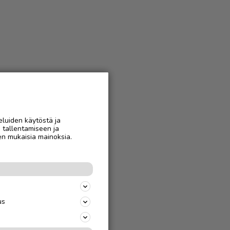
eluiden käytöstä ja
n tallentamiseen ja
en mukaisia mainoksia.
us