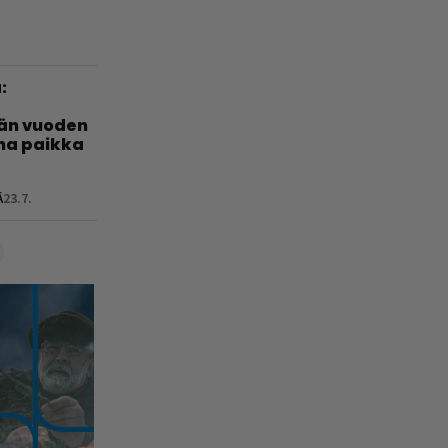
:
län vuoden
nha paikka
Ä
23.7.