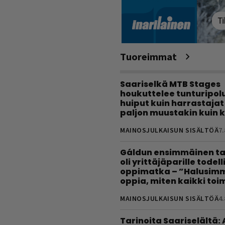
Tuoreimmat
Saariselkä MTB Stages
houkuttelee tunturipolui
huiput kuin harrastajat
paljon muustakin kuin k
MAINOSJULKAISUN SISÄLTÖÄ
7.
Gáldun ensimmäinen ta
oli yrittäjäparille todel
oppimatka – ”Halusimm
oppia, miten kaikki toim
MAINOSJULKAISUN SISÄLTÖÄ
4.
Tarinoita Saariselältä: