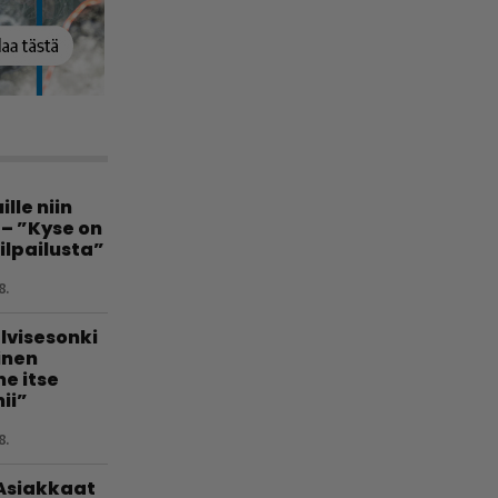
lle niin
 – ”Kyse on
ilpailusta”
8.
lvisesonki
linen
e itse
ii”
8.
 Asiakkaat