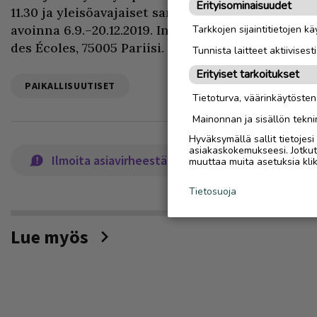
Erityisominaisuudet
11.30 ja yleisöavajaiset samana iltana klo 18.30–2
avoinna 6.9.–20.12.2019. Institut finlandais sijait
Tarkkojen sijaintitietojen k
des Écoles, 75005 Pariisi.
Tunnista laitteet aktiivisest
Erityiset tarkoitukset
PAIKALLISUUTISET
Tietoturva, väärinkäytöste
Mainonnan ja sisällön tekni
Hyväksymällä sallit tietojes
asiakaskokemukseesi. Jotkut t
Ilmoita asiavirheestä
muuttaa muita asetuksia klik
Tietosuoja
Lue myös