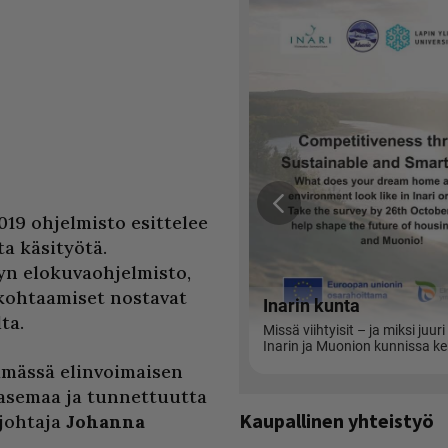
2019 ohjelmisto esittelee
a käsityötä.
syn elokuvaohjelmisto,
 kohtaamiset nostavat
ta.
ämässä elinvoimaisen
 asemaa ja tunnettuutta
Kaupallinen yhteistyö
 johtaja
Johanna