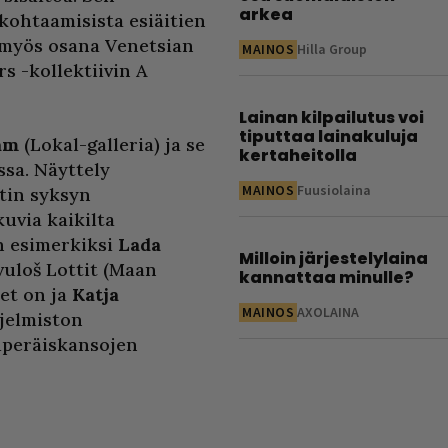
arkea
kohtaamisista esiäitien
lä myös osana Venetsian
MAINOS
Hilla Group
s -kollektiivin A
Lainan kilpailutus voi
tiputtaa lainakuluja
am
(Lokal-galleria) ja se
kertaheitolla
ssa. Näyttely
MAINOS
Fuusiolaina
utin syksyn
kuvia kaikilta
n esimerkiksi
Lada
Milloin järjestelylaina
uloš Lottit (Maan
kannattaa minulle?
et on ja
Katja
MAINOS
AXOLAINA
jelmiston
uperäiskansojen