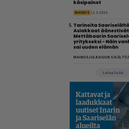
käsipainot
MAINOS
11.3.2024
Tarinoita Saariselältä
Asiakkaat äänestivät
Mettäbaarin Saarise
yritykseksi - Näin va
sai uuden elämän
MAINOSJULKAISUN SISÄLTÖ
Lataa lisää