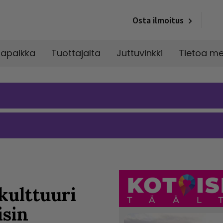
Osta ilmoitus
napaikka
Tuottajalta
Juttuvinkki
Tietoa me
kulttuuri
isin