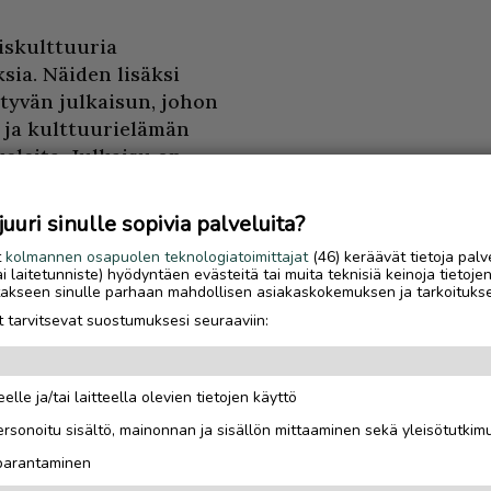
iskulttuuria
sia. Näiden lisäksi
ttyvän julkaisun, johon
 ja kulttuurielämän
keleita. Julkaisu on
stejä jaetaan syksyn
sivuilla.
uri sinulle sopivia palveluita?
t
kolmannen osapuolen teknologiatoimittajat
(46) keräävät tietoja palv
a 1990 lähtien Pariisin
tai laitetunniste) hyödyntäen evästeitä tai muita teknisiä keinoja tietoje
essä. Arkkitehti
Juhani
jotakseen sinulle parhaan mahdollisen asiakaskokemuksen ja tarkoituks
elemat tilat
 tarvitsevat suostumuksesi seuraaviin:
–2018 aikana Littow
telusta vastasi palkittu
elle ja/tai laitteella olevien tietojen käyttö
Luetuimmat
e uudelleen heinäkuussa
 000 kävijää.
rsonoitu sisältö, mainonnan ja sisällön mittaaminen sekä yleisötutkim
Sähköautoilijan opas
 parantaminen
Saariselälle – viisi
rstaina 5.9. klo 9.30–