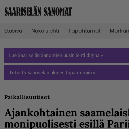
Etusivu
Näköislehti
Tapahtumat
Markki
Lue Saariselän Sanomien uusin lehti diginä »
Tutustu Saariselän alueen tapahtumiin »
Paikallisuutiset
Ajankohtainen saamelais
monipuolisesti esillä Pari