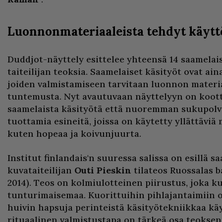
Luonnonmateriaaleista tehdyt käytt
Duddjot-näyttely esittelee yhteensä 14 saamelais
taiteilijan teoksia. Saamelaiset käsityöt ovat ain
joiden valmistamiseen tarvitaan luonnon materia
tuntemusta. Nyt avautuvaan näyttelyyn on koott
saamelaista käsityötä että nuoremman sukupolv
tuottamia esineitä, joissa on käytetty yllättäviä
kuten hopeaa ja koivunjuurta.
Institut finlandais'n suuressa salissa on esillä s
kuvataiteilijan
Outi Pieskin
tilateos Ruossalas bá
2014). Teos on kolmiulotteinen piirustus, joka kuv
tunturimaisemaa. Kuorittuihin pihlajantaimiin o
huivin hapsuja perinteistä käsityötekniikkaa kä
rituaalinen valmistustapa on tärkeä osa teoksen 