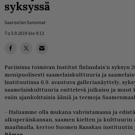
syksyssä
Saariselän Sanomat
To 5.9.2019 klo 9:13
Pariisissa toimivan Institut finlandais’n syksyn 
monipuolisesti saamelaiskulttuuria ja saamelaist
Instituutissa 6.9. avautuva gallerianäyttely, syk
saamelaiskulttuuria esittelevä julkaisu ja muut
esiin ajankohtaisia ääniä ja teemoja Saamenmaal
– Haluamme olla mukana vahvistamassa ja edist
alkuperäiskansan, saamen kielten ja kulttuurin
maailmalla, kertoo Suomen Ranskan instituutin
Råman
.