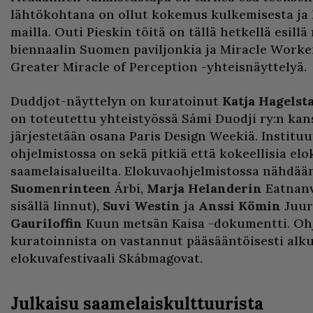
lähtökohtana on ollut kokemus kulkemisesta ja 
mailla. Outi Pieskin töitä on tällä hetkellä esil
biennaalin Suomen paviljonkia ja Miracle Worker
Greater Miracle of Perception -yhteisnäyttelyä.
Duddjot-näyttelyn on kuratoinut
Katja Hagelst
on toteutettu yhteistyössä Sámi Duodji ry:n kan
järjestetään osana Paris Design Weekiä. Institu
ohjelmistossa on sekä pitkiä että kokeellisia elo
saamelaisalueilta. Elokuvaohjelmistossa nähdää
Suomenrinteen
Árbi,
Marja Helanderin
Eatnanv
sisällä linnut),
Suvi Westin
ja
Anssi Kömin
Juur
Gauriloffin
Kuun metsän Kaisa -dokumentti. Oh
kuratoinnista on vastannut pääsääntöisesti alk
elokuvafestivaali Skábmagovat.
Julkaisu saamelaiskulttuurista