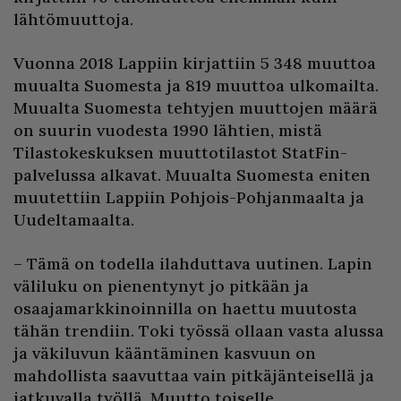
lähtömuuttoja.
Vuonna 2018 Lappiin kirjattiin 5 348 muuttoa
muualta Suomesta ja 819 muuttoa ulkomailta.
Muualta Suomesta tehtyjen muuttojen määrä
on suurin vuodesta 1990 lähtien, mistä
Tilastokeskuksen muuttotilastot StatFin-
palvelussa alkavat. Muualta Suomesta eniten
muutettiin Lappiin Pohjois-Pohjanmaalta ja
Uudeltamaalta.
– Tämä on todella ilahduttava uutinen. Lapin
väliluku on pienentynyt jo pitkään ja
osaajamarkkinoinnilla on haettu muutosta
tähän trendiin. Toki työssä ollaan vasta alussa
ja väkiluvun kääntäminen kasvuun on
mahdollista saavuttaa vain pitkäjänteisellä ja
jatkuvalla työllä. Muutto toiselle