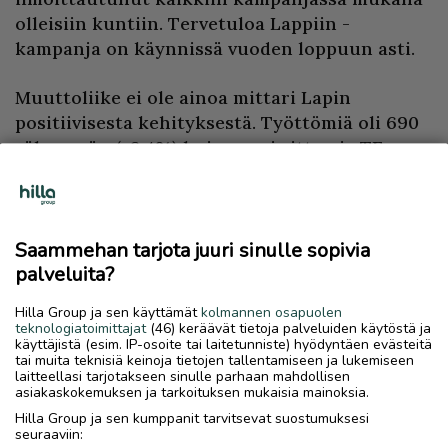
olleisiin kuntiin. Tervetuloa Lappiin -
kampanja on käynnissä vuoden loppuun asti.
Muuttoliike ei ole ainoa mittari Lapin
positiivisesta kehityksestä. Työttömiä oli 690
vähemmän (-6,4%) kuin vuosi sitten ja TE-
palveluiden verkkosivuilla oli heinäkuussa
avoinna noin 4300 työpaikkaa, mikä on noin
viidenneksen enemmän kuin vuotta aiemmin.
Työttömyys myös aleni kaikissa Lapin
Saammehan tarjota juuri sinulle sopivia
palveluita?
seutukunnissa. Pienintä työttömyys oli
Suomen pohjoisimmassa kunnassa Utsjoella,
Hilla Group ja sen käyttämät
kolmannen osapuolen
missä työttömyysprosentti oli heinäkuussa 7,3.
teknologiatoimittajat
(46) keräävät tietoja palveluiden käytöstä ja
käyttäjistä (esim. IP-osoite tai laitetunniste) hyödyntäen evästeitä
Koko Lapin työttömyysprosentti oli
tai muita teknisiä keinoja tietojen tallentamiseen ja lukemiseen
heinäkuussa 12,2 prosenttia.
laitteellasi tarjotakseen sinulle parhaan mahdollisen
asiakaskokemuksen ja tarkoituksen mukaisia mainoksia.
Hilla Group ja sen kumppanit tarvitsevat suostumuksesi
– Moni haaveilee muutosta Lappiin. Me
seuraaviin:
uskomme aidosti, että Lappi tarjoaa