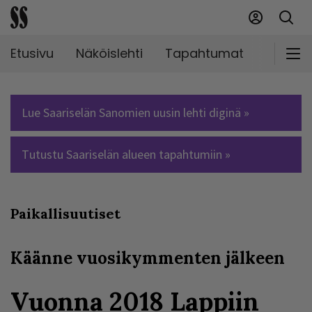
Etusivu
Näköislehti
Tapahtumat
Markki
Lue Saariselän Sanomien uusin lehti diginä »
Tutustu Saariselän alueen tapahtumiin »
Paikallisuutiset
Käänne vuosikymmenten jälkeen
Vuonna 2018 Lappiin