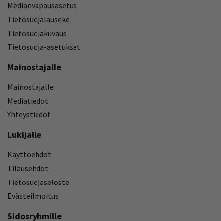
Medianvapausasetus
Tietosuojalauseke
Tietosuojakuvaus
Tietosuoja-asetukset
Mainostajalle
Mainostajalle
Mediatiedot
Yhteystiedot
Lukijalle
Käyttöehdot
Tilausehdot
Tietosuojaseloste
Evästeilmoitus
Sidosryhmille