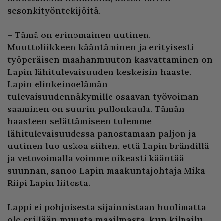
sesonkityöntekijöitä.
– Tämä on erinomainen uutinen.
Muuttoliikkeen kääntäminen ja erityisesti
työperäisen maahanmuuton kasvattaminen on
Lapin lähitulevaisuuden keskeisin haaste.
Lapin elinkeinoelämän
tulevaisuudennäkymille osaavan työvoiman
saaminen on suurin pullonkaula. Tämän
haasteen selättämiseen tulemme
lähitulevaisuudessa panostamaan paljon ja
uutinen luo uskoa siihen, että Lapin brändillä
ja vetovoimalla voimme oikeasti kääntää
suunnan, sanoo Lapin maakuntajohtaja Mika
Riipi Lapin liitosta.
Lappi ei pohjoisesta sijainnistaan huolimatta
ole erillään muusta maailmasta, kun kilpailu