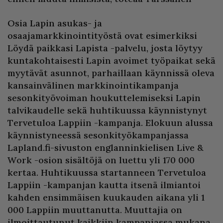
Osia Lapin asukas- ja
osaajamarkkinointityöstä ovat esimerkiksi
Löydä paikkasi Lapista -palvelu, josta löytyy
kuntakohtaisesti Lapin avoimet työpaikat sekä
myytävät asunnot, parhaillaan käynnissä oleva
kansainvälinen markkinointikampanja
sesonkityövoiman houkuttelemiseksi Lapin
talvikaudelle sekä huhtikuussa käynnistynyt
Tervetuloa Lappiin -kampanja. Elokuun alussa
käynnistyneessä sesonkityökampanjassa
Lapland.fi-sivuston englanninkielisen Live &
Work -osion sisältöjä on luettu yli 170 000
kertaa. Huhtikuussa startanneen Tervetuloa
Lappiin -kampanjan kautta itsenä ilmiantoi
kahden ensimmäisen kuukauden aikana yli 1
000 Lappiin muuttanutta. Muuttajia on
ilmoittautunut kaikkiin kampanjassa mukana