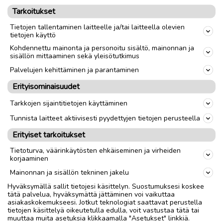
Tarkoitukset
tulevaisuudessakin mahdollisuuden hyvään ja
onnelliseen elämään palkitsevien töiden ja
Tietojen tallentaminen laitteelle ja/tai laitteella olevien
tietojen käyttö
rikkaan vapaa-ajan parissa. Jatkamme
Kohdennettu mainonta ja personoitu sisältö, mainonnan ja
ihmisten muistuttamista näistä
sisällön mittaaminen sekä yleisötutkimus
mahdollisuuksista, kuten etätöistä, entistä
Palvelujen kehittäminen ja parantaminen
tehokkaammin, Tarssanen sanoo.
Erityisominaisuudet
PAIKALLISUUTISET
Tarkkojen sijaintitietojen käyttäminen
Tunnista laitteet aktiivisesti pyydettyjen tietojen perusteella
Erityiset tarkoitukset
Tietoturva, väärinkäytösten ehkäiseminen ja virheiden
Ilmoita asiavirheestä
korjaaminen
Mainonnan ja sisällön tekninen jakelu
Hyväksymällä sallit tietojesi käsittelyn. Suostumuksesi koskee
tätä palvelua, hyväksymättä jättäminen voi vaikuttaa
asiakaskokemukseesi. Jotkut teknologiat saattavat perustella
tietojen käsittelyä oikeutetulla edulla, voit vastustaa tätä tai
muuttaa muita asetuksia klikkaamalla "Asetukset" linkkiä.