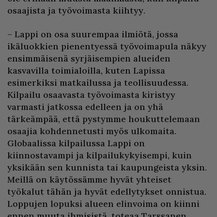
osaajista ja työvoimasta kiihtyy.
– Lappi on osa suurempaa ilmiötä, jossa
ikäluokkien pienentyessä työvoimapula näkyy
ensimmäisenä syrjäisempien alueiden
kasvavilla toimialoilla, kuten Lapissa
esimerkiksi matkailussa ja teollisuudessa.
Kilpailu osaavasta työvoimasta kiristyy
varmasti jatkossa edelleen ja on yhä
tärkeämpää, että pystymme houkuttelemaan
osaajia kohdennetusti myös ulkomaita.
Globaalissa kilpailussa Lappi on
kiinnostavampi ja kilpailukykyisempi, kuin
yksikään sen kunnista tai kaupungeista yksin.
Meillä on käytössämme hyvät yhteiset
työkalut tähän ja hyvät edellytykset onnistua.
Loppujen lopuksi alueen elinvoima on kiinni
ennen muuta ihmisistä, toteaa Tarssanen