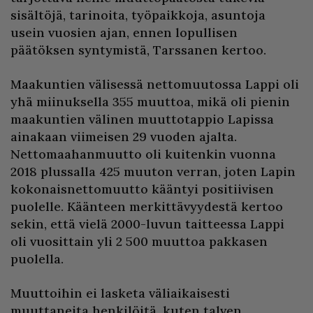
sisältöjä, tarinoita, työpaikkoja, asuntoja
usein vuosien ajan, ennen lopullisen
päätöksen syntymistä, Tarssanen kertoo.
Maakuntien välisessä nettomuutossa Lappi oli
yhä miinuksella 355 muuttoa, mikä oli pienin
maakuntien välinen muuttotappio Lapissa
ainakaan viimeisen 29 vuoden ajalta.
Nettomaahanmuutto oli kuitenkin vuonna
2018 plussalla 425 muuton verran, joten Lapin
kokonaisnettomuutto kääntyi positiivisen
puolelle. Käänteen merkittävyydestä kertoo
sekin, että vielä 2000-luvun taitteessa Lappi
oli vuosittain yli 2 500 muuttoa pakkasen
puolella.
Muuttoihin ei lasketa väliaikaisesti
muuttaneita henkilöitä, kuten talven