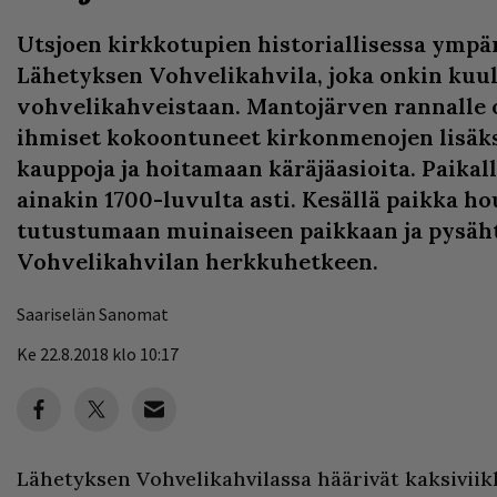
Utsjoen kirkkotupien historiallisessa ympär
Lähetyksen Vohvelikahvila, joka onkin kuul
vohvelikahveistaan. Mantojärven rannalle 
ihmiset kokoontuneet kirkonmenojen lisäk
kauppoja ja hoitamaan käräjäasioita. Paika
ainakin 1700-luvulta asti. Kesällä paikka ho
tutustumaan muinaiseen paikkaan ja pysä
Vohvelikahvilan herkkuhetkeen.
Saariselän Sanomat
Ke 22.8.2018 klo 10:17
Lähetyksen Vohvelikahvilassa häärivät kaksivii