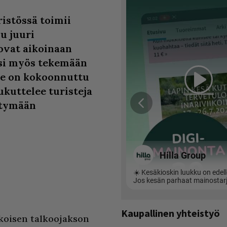
istössä toimii
u juuri
ovat aikoinaan
si myös tekemään
lle on kokoonnuttu
ukuttelee turisteja
htymään
Kaupallinen yhteistyö
kkoisen talkoojakson