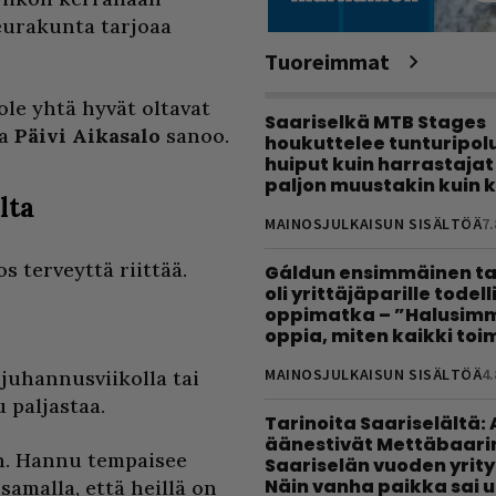
eurakunta tarjoaa
Tuoreimmat
ole yhtä hyvät oltavat
Saariselkä MTB Stages
ra
Päivi Aikasalo
sanoo.
houkuttelee tunturipolui
huiput kuin harrastajat
paljon muustakin kuin k
lta
MAINOSJULKAISUN SISÄLTÖÄ
7.
s terveyttä riittää.
Gáldun ensimmäinen ta
oli yrittäjäparille todel
oppimatka – ”Halusimm
oppia, miten kaikki toim
MAINOSJULKAISUN SISÄLTÖÄ
4.
 juhannusviikolla tai
 paljastaa.
Tarinoita Saariselältä:
äänestivät Mettäbaari
n. Hannu tempaisee
Saariselän vuoden yrity
Näin vanha paikka sai 
amalla, että heillä on