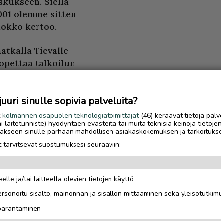
kukseen. Siellä
001 olemme sitten
uokko kertoo.
tkalla Tievalle
opettaa talkoilun
eneviä ja tekeviä
nnan lähetyskahvilaan.
tuville, Vuokko kertoo.
uri sinulle sopivia palveluita?
t
kolmannen osapuolen teknologiatoimittajat
(46) keräävät tietoja palv
 aikataulut eivät
tai laitetunniste) hyödyntäen evästeitä tai muita teknisiä keinoja tietoje
jotakseen sinulle parhaan mahdollisen asiakaskokemuksen ja tarkoituks
isia juhlia. Meillä kun
 tarvitsevat suostumuksesi seuraaviin:
 He ovat hymyssä suin
elle ja/tai laitteella olevien tietojen käyttö
Luetuimmat
een ei aikaa oikein ole
rsonoitu sisältö, mainonnan ja sisällön mittaaminen sekä yleisötutkim
Saariselkä MTB Stage
 parantaminen
houkuttelee tunturipol