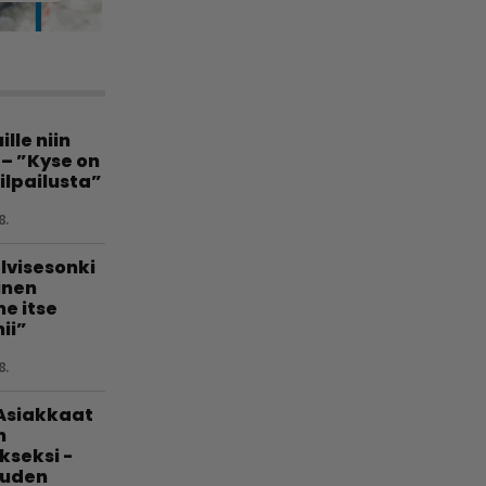
lle niin
 – ”Kyse on
ilpailusta”
8.
lvisesonki
linen
e itse
ii”
8.
 Asiakkaat
n
kseksi -
uuden