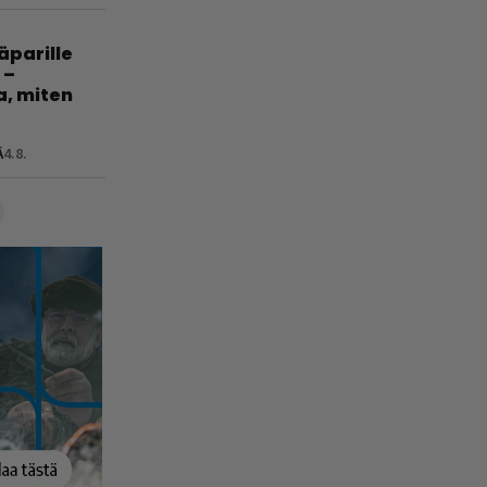
jäparille
 –
a, miten
Ä
4.8.