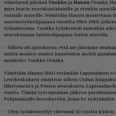
viimeisenä päivänä
Vuokko
ja
Hannu
Ovaska. H
mies Inarin seurakuntalaisille ja etenkin nuoril
entisille nuorille. Nimittäin Hannu muistetaan
nuorisotyönohjaajana vuosilta 1984-1989, jolloi
työsuhteessa. Vuokko työskenteli samoihin aik
seurakunnan lastenohjaajana Ivalon alueella.
– Silloin oli ajatuksena, että me jäisimme asuma
mutta monien uusien haasteiden myötä ajaudu
muistelee Vuokko Ovaska.
Nimittäin Hannu lähti vetämään Lapiosalmen eräl
Leirikeskuksen omistivat silloin Oulun hiippak
lähetysseura ja Posion seurakunta. Lapiosalmella 
vuotta. Tämän työrupeaman jälkeen pariskunnan
Pohjanmaalle Isoonkyröön, jossa he nykyäänkin 
– Olen työskennellyt yhteensä 45 vuotta kirkon 