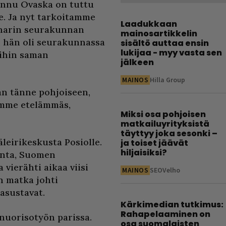
annu Ovaska on tuttu
le. Ja nyt tarkoitamme
Laadukkaan
 Inarin seurakunnan
mainosartikkelin
n hän oli seurakunnassa
sisältö auttaa ensin
lukijaa - myy vasta sen
oihin saman
jälkeen
MAINOS
Hilla Group
an tänne pohjoiseen,
imme etelämmäs,
Miksi osa pohjoisen
matkailuyrityksistä
täyttyy joka sesonki –
eirikeskusta Posiolle.
ja toiset jäävät
hiljaisiksi?
unta, Suomen
vierähti aikaa viisi
MAINOS
SEOVelho
 matka johti
asustavat.
Kärkimedian tutkimus:
Rahapelaaminen on
nuorisotyön parissa.
osa suomalaisten