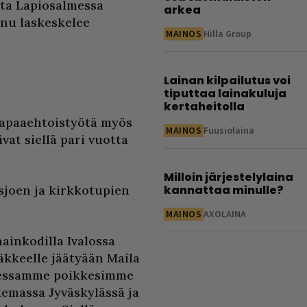
utta Lapiosalmessa
arkea
nnu laskeskelee
MAINOS
Hilla Group
Lainan kilpailutus voi
tiputtaa lainakuluja
kertaheitolla
vapaaehtoistyötä myös
MAINOS
Fuusiolaina
vat siellä pari vuotta
Milloin järjestelylaina
sjoen ja kirkkotupien
kannattaa minulle?
MAINOS
AXOLAINA
ainkodilla Ivalossa
äkkeelle jäätyään Maila
kiessamme poikkesimme
kemassa Jyväskylässä ja