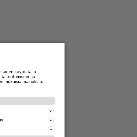
eluiden käytöstä ja
n tallentamiseen ja
en mukaisia mainoksia.
us
s
uille niin