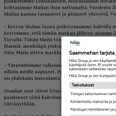
poikkesimme Lehtisaareen, seurakunnan leirikes
kohtasimme Mailan ihan sattumalta. Vuodesta 2
Mailan kanssa tavanneet ja pitäneet yhteyttä, V
– Kerran Mailan luona poiketessamme kahvilla ma
kerroimme, että tämän matkan jälkeen aiomme l
Tievalla. Tähän Maila totesi, kun te olette niin m
ihmisiä, menkääpä joskus sinne Utsjoen seuraku
Näin Maila sitten markkinoi meidät tänne kirkko
Saammehan tarjota ju
Hilla Group ja sen käyttämä
– Tarjouduimme talkoisiin jo viime kesänä, mutta
käyttäjistä (esim. IP-osoite 
lukemiseen laitteellasi tar
silloin meille sopineet. Perhepiirissä oli monenla
Hilla Group ja sen kumppanit
on yhdeksän lastenlasta, sanoo Hannu.
Tarkoitukset
Ovaskat ovat olleet Utsjoella nyt kaksi viikkoa.
Tietojen tallentaminen laitte
paiskineet töitä kahvilassa. Muuhun harrastamis
Kohdennettu mainonta ja pe
riittänytkään.
Palvelujen kehittäminen ja