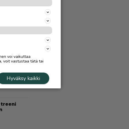
at – ”Kyse
uin
Ä
7.8.
 virtaa
nen voi vaikuttaa
, voit vastustaa tätä tai
Ä
5.9.2025
ä, Inarissa
Hyväksy kaikki
treeni
n