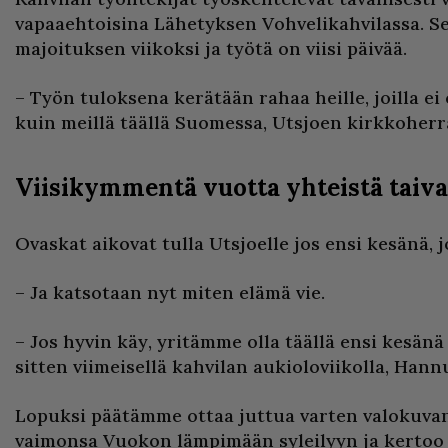
vapaaehtoisina Lähetyksen Vohvelikahvilassa. S
majoituksen viikoksi ja työtä on viisi päivää.
– Työn tuloksena kerätään rahaa heille, joilla ei 
kuin meillä täällä Suomessa, Utsjoen kirkkoher
Viisikymmentä vuotta yhteistä taiva
Ovaskat aikovat tulla Utsjoelle jos ensi kesänä, jo
– Ja katsotaan nyt miten elämä vie.
– Jos hyvin käy, yritämme olla täällä ensi kesänä
sitten viimeisellä kahvilan aukioloviikolla, Hannu
Lopuksi päätämme ottaa juttua varten valokuva
vaimonsa Vuokon lämpimään syleilyyn ja kertoo s