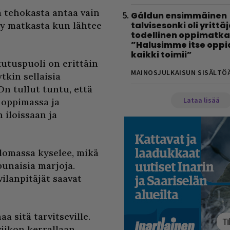
ä tehokasta antaa vain
Gáldun ensimmäinen
yy matkasta kun lähtee
talvisesonki oli yrittä
todellinen oppimatka
”Halusimme itse oppi
kaikki toimii”
kutuspuoli on erittäin
MAINOSJULKAISUN SISÄLTÖ
tkin sellaisia
On tullut tuntu, että
Lataa lisää
 oppimassa ja
 iloissaan ja
 lomassa kyselee, mikä
punaisia marjoja.
ilanpitäjät saavat
 sitä tarvitseville.
viikon kerrallaan