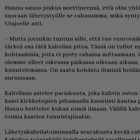
Hannu sanoo joskus miettineensä, että olisi yht
suoraan lähetystyölle se rahasumma, mikä synt
Utsjoelle asti.
– Mutta jotenkin tuntuu sille, että tuo vuorovai
tärkeä osa tätä kahvilan pitoa. Tässä on tullut ny
kohtaamisia, joita ei pysty rahassa mittaamaan. 
olemme olleet oikeassa paikassa oikeaan aikaan,
kuuntelemassa. On saatu kohdata ihmisiä heidän
suruissaan.
Kahvilaan astelee pariskunta, joka kahvin oston
kasvi kirkkotupien pihamaalla kauniisti kantaa 
Hannu heittelee kukan nimiä ilmaan. Välillä kahv
toimia kasvien tunnistajinakin.
Lähetyskahvilatoiminnalla seurakunta kerää rahaa
Kahvilan työntekijät työskentelevät tavallisesti 