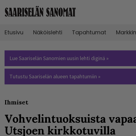
Etusivu
Näköislehti
Tapahtumat
Markki
Lue Saariselän Sanomien uusin lehti diginä »
Tutustu Saariselän alueen tapahtumiin »
Ihmiset
Vohvelintuoksuista vapa
Utsjoen kirkkotuvilla