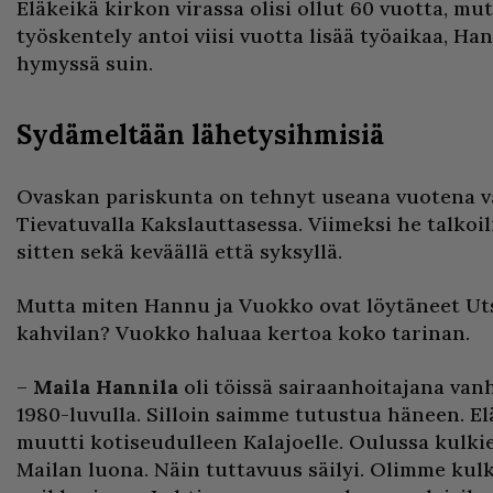
Eläkeikä kirkon virassa olisi ollut 60 vuotta, m
työskentely antoi viisi vuotta lisää työaikaa, Ha
hymyssä suin.
Sydämeltään lähetysihmisiä
Ovaskan pariskunta on tehnyt useana vuotena 
Tievatuvalla Kakslauttasessa. Viimeksi he talkoili
sitten sekä keväällä että syksyllä.
Mutta miten Hannu ja Vuokko ovat löytäneet Ut
kahvilan? Vuokko haluaa kertoa koko tarinan.
–
Maila Hannila
oli töissä sairaanhoitajana vanh
1980-luvulla. Silloin saimme tutustua häneen. El
muutti kotiseudulleen Kalajoelle. Oulussa kul
Mailan luona. Näin tuttavuus säilyi. Olimme kul