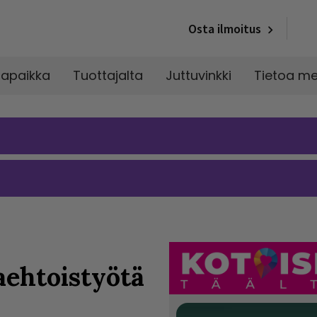
Osta ilmoitus
napaikka
Tuottajalta
Juttuvinkki
Tietoa me
aehtoistyötä