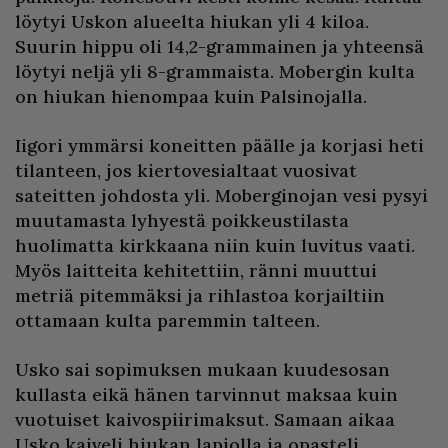
löytyi Uskon alueelta hiukan yli 4 kiloa.
Suurin hippu oli 14,2-grammainen ja yhteensä
löytyi neljä yli 8-grammaista. Mobergin kulta
on hiukan hienompaa kuin Palsinojalla.
Iigori ymmärsi koneitten päälle ja korjasi heti
tilanteen, jos kiertovesialtaat vuosivat
sateitten johdosta yli. Moberginojan vesi pysyi
muutamasta lyhyestä poikkeustilasta
huolimatta kirkkaana niin kuin luvitus vaati.
Myös laitteita kehitettiin, ränni muuttui
metriä pitemmäksi ja rihlastoa korjailtiin
ottamaan kulta paremmin talteen.
Usko sai sopimuksen mukaan kuudesosan
kullasta eikä hänen tarvinnut maksaa kuin
vuotuiset kaivospiirimaksut. Samaan aikaa
Usko kaiveli hiukan lapiolla ja opasteli