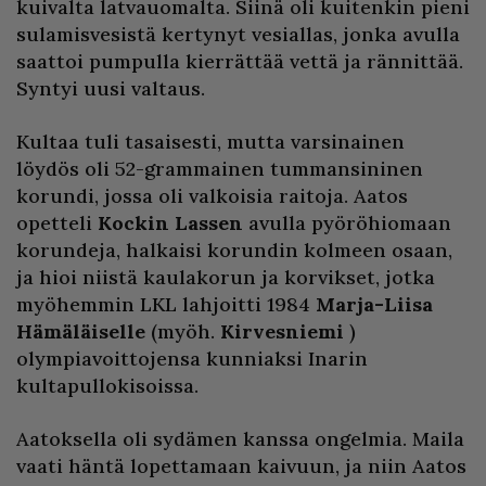
kuivalta latvauomalta. Siinä oli kuitenkin pieni
sulamisvesistä kertynyt vesiallas, jonka avulla
saattoi pumpulla kierrättää vettä ja rännittää.
Syntyi uusi valtaus.
Kultaa tuli tasaisesti, mutta varsinainen
löydös oli 52-grammainen tummansininen
korundi, jossa oli valkoisia raitoja. Aatos
opetteli
Kockin Lassen
avulla pyöröhiomaan
korundeja, halkaisi korundin kolmeen osaan,
ja hioi niistä kaulakorun ja korvikset, jotka
myöhemmin LKL lahjoitti 1984
Marja-Liisa
Hämäläiselle
(myöh.
Kirvesniemi
)
olympiavoittojensa kunniaksi Inarin
kultapullokisoissa.
Aatoksella oli sydämen kanssa ongelmia. Maila
vaati häntä lopettamaan kaivuun, ja niin Aatos