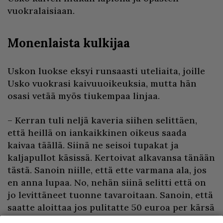
vuokralaisiaan.
Monenlaista kulkijaa
Uskon luokse eksyi runsaasti uteliaita, joille
Usko vuokrasi kaivuuoikeuksia, mutta hän
osasi vetää myös tiukempaa linjaa.
– Kerran tuli neljä kaveria siihen selittäen,
että heillä on iankaikkinen oikeus saada
kaivaa täällä. Siinä ne seisoi tupakat ja
kaljapullot käsissä. Kertoivat alkavansa tänään
tästä. Sanoin niille, että ette varmana ala, jos
en anna lupaa. No, nehän siinä selitti että on
jo levittäneet tuonne tavaroitaan. Sanoin, että
saatte aloittaa jos pulitatte 50 euroa per kärsä
ja huomenna kokoatte tavaranne. No siinä ne