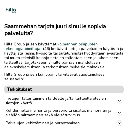
tupeksi ja yksi jo sammuikin, mutta ne lupas
maksaa sen 200 euroa. No ne juopotteli ja
meni nukkumaan autoonsa, ja aamulla kävivät
Saammehan tarjota juuri sinulle sopivia
keräämässä tavaransa pois. Ei ne saanu siinä
palveluita?
mitään tehtyä, mutta omahan oli vikansa.
Lähtiessään ne kysy lupaa, että voiko ne jättää
Hilla Group ja sen käyttämät
kolmannen osapuolen
autostaan kakkosnelosta ja letkuja. No, niitä
teknologiatoimittajat
(46) keräävät tietoja palveluiden käytöstä ja
käyttäjistä (esim. IP-osoite tai laitetunniste) hyödyntäen evästeitä
molempia jäi siihen kankaalle varmaan sata
tai muita teknisiä keinoja tietojen tallentamiseen ja lukemiseen
metriä.
laitteellasi tarjotakseen sinulle parhaan mahdollisen
asiakaskokemuksen ja tarkoituksen mukaisia mainoksia.
Hilla Group ja sen kumppanit tarvitsevat suostumuksesi
– Toisen kerran tuli yhdestä lomakylästä
seuraaviin:
pikkubussillinen japanilaisia nuoria miehiä ja
Tarkoitukset
naisia. Oli pahin räkkäaika. Ne kysyi saisiko
täällä kokeilla kullanhuuhdontaa. Mä vein
Tietojen tallentaminen laitteelle ja/tai laitteella olevien
tietojen käyttö
niille vaskoolit ja aloin opettamaan, mutta
Kohdennettu mainonta ja personoitu sisältö, mainonnan ja
eihän niillä tyttösillä ollut kuin minihameet ja
sisällön mittaaminen sekä yleisötutkimus
arvaahan sen miten siinä kävi. Nehän alkoi
Palvelujen kehittäminen ja parantaminen
kirkumaan sääskien takia, ja kaikki juoksi