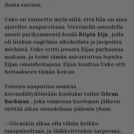
ilosta suruun.
Usko on tunnettu myös siitä, että hän on aina
ajatellut naapureitaan. Viereisellä osuudella
asusti parikymmentä kesää
Riipin Eija
, jolla
oli hiukan ongelmia alkoholista ja juopoista
miehistä. Usko yritti jeesata Eijaa parhaansa
mukaan, ja toimi tämän sairastuttua lopulta
Eijan omaishoitajana. Eijan kuoltua Usko otti
hoitaakseen tämän koiran.
Toisena naapurina asustaa
korundilöydöistään kuuluksi tullut
Göran
Backman
, joka vaimonsa kuoleman jälkeen
viettää aikaa osuudellaan pääosin yksin.
– Görankin alkaa olla vähän heikko
tasapainoltaan, ja lääkkeittenkin tarpeessa,