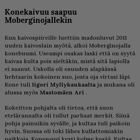
Konekaivuu saapuu
Moberginojallekin
Kun kaivospiireille luettiin madonluvut 2011
uuden kaivoslain myötä, alkoi Moberginojalla
konebuumi. Useampi osakas laski että on syytä
kaivaa kulta pois sieltäkin, mistä sitä lapiolla
ei saanut. Uskolla oli osuuden alapäässä
hehtaarin kokoinen suo, josta oja virtasi läpi.
Kone tuli
Iigori Myllykankaalta
ja mukana oli
alussa myös
Mastomäen Ari
.
Kokeitten pohjalta oli tietoa, että suon
etelärannalta oli tullut parhaat merkit. Siinä
pohja painuikin syvälle, ja kultaa tuli paikoin
hyvin. Suossa oli toki lähes kullattomiakin
paikkoja. Konesouvi kesti kolme kesää. Kultaa