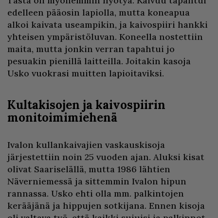
Tästä oli myöhemmin hyötyä. Kaivuu tapahtui
edelleen pääosin lapiolla, mutta koneapua
alkoi kaivata useampikin, ja kaivospiiri hankki
yhteisen ympäristöluvan. Koneella nostettiin
maita, mutta jonkin verran tapahtui jo
pesuakin pienillä laitteilla. Joitakin kasoja
Usko vuokrasi muitten lapioitaviksi.
Kultakisojen ja kaivospiirin
monitoimimiehenä
Ivalon kullankaivajien vaskauskisoja
järjestettiin noin 25 vuoden ajan. Aluksi kisat
olivat Saariselällä, mutta 1986 lähtien
Näverniemessä ja sittemmin Ivalon hipun
rannassa. Usko ehti olla mm. palkintojen
kerääjänä ja hippujen sotkijana. Ennen kisoja
oli valtava työ, että kaikki sujuisi ja palkinnot