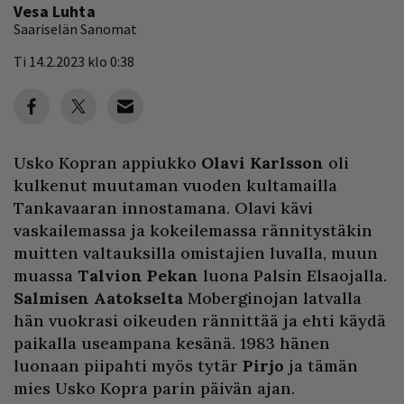
Vesa Luhta
Saariselän Sanomat
Ti 14.2.2023 klo 0:38
Usko Kopran appiukko
Olavi Karlsson
oli
kulkenut muutaman vuoden kultamailla
Tankavaaran innostamana. Olavi kävi
vaskailemassa ja kokeilemassa rännitystäkin
muitten valtauksilla omistajien luvalla, muun
muassa
Talvion Pekan
luona Palsin Elsaojalla.
Salmisen Aatokselta
Moberginojan latvalla
hän vuokrasi oikeuden rännittää ja ehti käydä
paikalla useampana kesänä. 1983 hänen
luonaan piipahti myös tytär
Pirjo
ja tämän
mies Usko Kopra parin päivän ajan.