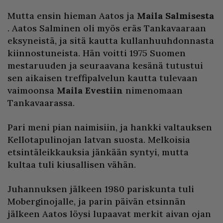
Mutta ensin hieman Aatos ja
Maila Salmisesta
. Aatos Salminen oli myös eräs Tankavaaraan
eksyneistä, ja sitä kautta kullanhuuhdonnasta
kiinnostuneista. Hän voitti 1975 Suomen
mestaruuden ja seuraavana kesänä tutustui
sen aikaisen treffipalvelun kautta tulevaan
vaimoonsa
Maila Evestiin
nimenomaan
Tankavaarassa.
Pari meni pian naimisiin, ja hankki valtauksen
Kellotapulinojan latvan suosta. Melkoisia
etsintäleikkauksia jänkään syntyi, mutta
kultaa tuli kiusallisen vähän.
Juhannuksen jälkeen 1980 pariskunta tuli
Moberginojalle, ja parin päivän etsinnän
jälkeen Aatos löysi lupaavat merkit aivan ojan