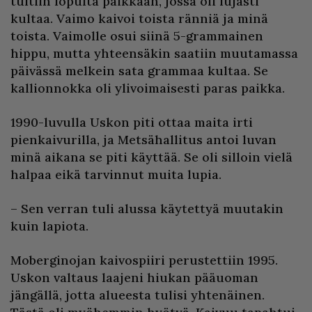
tultiin lopulta paikkaan, jossa oli lujasti
kultaa. Vaimo kaivoi toista ränniä ja minä
toista. Vaimolle osui siinä 5-grammainen
hippu, mutta yhteensäkin saatiin muutamassa
päivässä melkein sata grammaa kultaa. Se
kallionnokka oli ylivoimaisesti paras paikka.
1990-luvulla Uskon piti ottaa maita irti
pienkaivurilla, ja Metsähallitus antoi luvan
minä aikana se piti käyttää. Se oli silloin vielä
halpaa eikä tarvinnut muita lupia.
– Sen verran tuli alussa käytettyä muutakin
kuin lapiota.
Moberginojan kaivospiiri perustettiin 1995.
Uskon valtaus laajeni hiukan pääuoman
jängällä, jotta alueesta tulisi yhtenäinen.