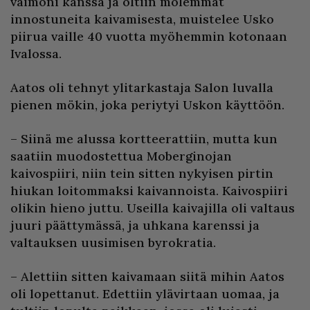
vaimoni kanssa ja oltiin molemmat
innostuneita kaivamisesta, muistelee Usko
piirua vaille 40 vuotta myöhemmin kotonaan
Ivalossa.
Aatos oli tehnyt ylitarkastaja Salon luvalla
pienen mökin, joka periytyi Uskon käyttöön.
– Siinä me alussa kortteerattiin, mutta kun
saatiin muodostettua Moberginojan
kaivospiiri, niin tein sitten nykyisen pirtin
hiukan loitommaksi kaivannoista. Kaivospiiri
olikin hieno juttu. Useilla kaivajilla oli valtaus
juuri päättymässä, ja uhkana karenssi ja
valtauksen uusimisen byrokratia.
– Alettiin sitten kaivamaan siitä mihin Aatos
oli lopettanut. Edettiin ylävirtaan uomaa, ja