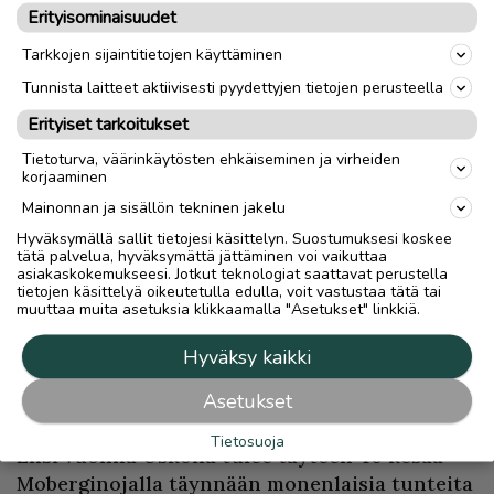
Erityisominaisuudet
autoon takasi. Pari poikaa jäi siihen hetkeksi
vaskaamaan.
Tarkkojen sijaintitietojen käyttäminen
Tunnista laitteet aktiivisesti pyydettyjen tietojen perusteella
Pitkäaikaisista vuokralaisistaan Usko on
Erityiset tarkoitukset
pitänyt, jos ovat olleet siistejä ja tehneet
töitäkin. Usko muistaa mainita erikseen
Tietoturva, väärinkäytösten ehkäiseminen ja virheiden
korjaaminen
Valtavaaran Matin, Kanniaisen Hannun,
Mainonnan ja sisällön tekninen jakelu
Suhosen Jaken
ja
Mikkolan Veijon
, mutta
Hyväksymällä sallit tietojesi käsittelyn. Suostumuksesi koskee
muitakin on ollut useita vuosia.
tätä palvelua, hyväksymättä jättäminen voi vaikuttaa
asiakaskokemukseesi. Jotkut teknologiat saattavat perustella
tietojen käsittelyä oikeutetulla edulla, voit vastustaa tätä tai
– On tämä semmoinen kohtauspaikka vieläkin,
muuttaa muita asetuksia klikkaamalla "Asetukset" linkkiä.
kun on tuo tie tuossa vieressä.
Hyväksy kaikki
40 vuotta eikä suotta
Asetukset
Tietosuoja
Ensi vuonna Uskolla tulee täyteen 40 kesää
Moberginojalla täynnään monenlaisia tunteita