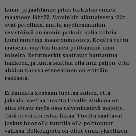
Lumi- ja jäätilanne pitää tarkistaa ennen
maastoon lähtöä. Varsinkin alkutalvesta jäät
ovat petollisia, mutta myöhemminkin
vesistöissä on monin paikoin sulia kohtia.
Lumi muuttaa maastonmuotoja. Kesältä tuttu
maisema näyttää lumen peittämänä ihan
toiselta. Reittimerkit saattavat hautautua
hankeen, ja lunta saattaa olla niin paljon, että
ahkion kanssa eteneminen on erittäin
raskasta.
Ei kannata koskaan luottaa siihen, että
jaksaisi vaeltaa tuvalta tuvalle. Mukana on
aina oltava myös oma talvenkestävä majoite.
Tätä ei voi korostaa liikaa. Tuvilta saattavat
joskus huonolla tuurilla olla polttopuut
vähissä. Retkeilijöitä on ollut ennätyksellisen