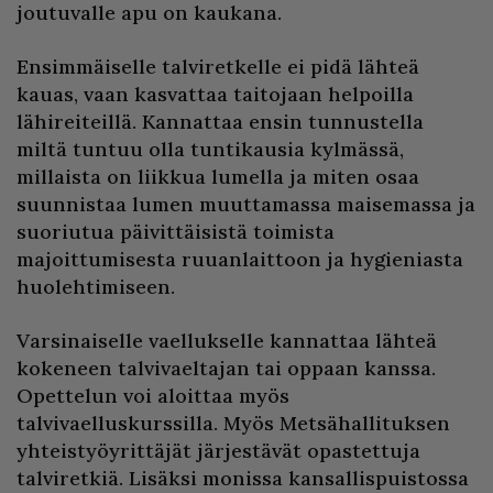
joutuvalle apu on kaukana.
Ensimmäiselle talviretkelle ei pidä lähteä
kauas, vaan kasvattaa taitojaan helpoilla
lähireiteillä. Kannattaa ensin tunnustella
miltä tuntuu olla tuntikausia kylmässä,
millaista on liikkua lumella ja miten osaa
suunnistaa lumen muuttamassa maisemassa ja
suoriutua päivittäisistä toimista
majoittumisesta ruuanlaittoon ja hygieniasta
huolehtimiseen.
Varsinaiselle vaellukselle kannattaa lähteä
kokeneen talvivaeltajan tai oppaan kanssa.
Opettelun voi aloittaa myös
talvivaelluskurssilla. Myös Metsähallituksen
yhteistyöyrittäjät järjestävät opastettuja
talviretkiä. Lisäksi monissa kansallispuistossa