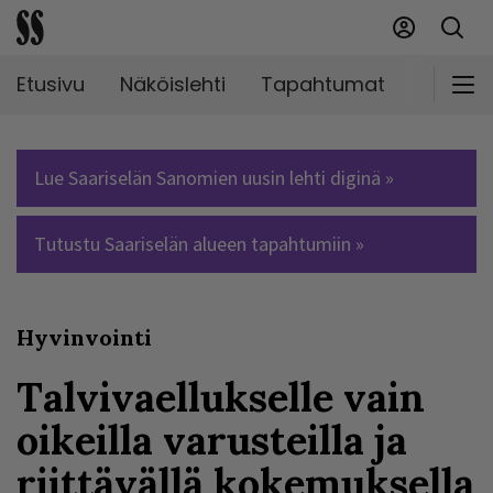
Etusivu
Näköislehti
Tapahtumat
Markki
Lue Saariselän Sanomien uusin lehti diginä »
Tutustu Saariselän alueen tapahtumiin »
Hyvinvointi
Talvivaellukselle vain
oikeilla varusteilla ja
riittävällä kokemuksella