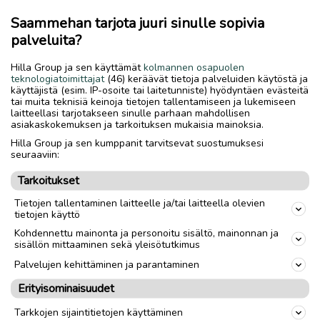
Saammehan tarjota juuri sinulle sopivia
palveluita?
Lue myös
Hilla Group ja sen käyttämät
kolmannen osapuolen
teknologiatoimittajat
(46) keräävät tietoja palveluiden käytöstä ja
käyttäjistä (esim. IP-osoite tai laitetunniste) hyödyntäen evästeitä
tai muita teknisiä keinoja tietojen tallentamiseen ja lukemiseen
laitteellasi tarjotakseen sinulle parhaan mahdollisen
asiakaskokemuksen ja tarkoituksen mukaisia mainoksia.
Hilla Group ja sen kumppanit tarvitsevat suostumuksesi
seuraaviin:
Tarkoitukset
Tietojen tallentaminen laitteelle ja/tai laitteella olevien
tietojen käyttö
Kohdennettu mainonta ja personoitu sisältö, mainonnan ja
sisällön mittaaminen sekä yleisötutkimus
Palvelujen kehittäminen ja parantaminen
Erityisominaisuudet
Tarkkojen sijaintitietojen käyttäminen