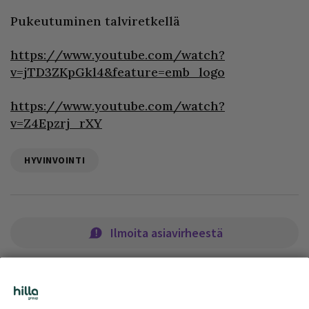
Pukeutuminen talviretkellä
https://www.youtube.com/watch?
v=jTD3ZKpGkl4&feature=emb_logo
https://www.youtube.com/watch?
v=Z4Epzrj_rXY
HYVINVOINTI
Ilmoita asiavirheestä