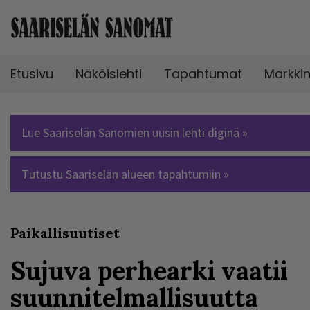
Etusivu
Näköislehti
Tapahtumat
Markki
Lue Saariselän Sanomien uusin lehti diginä »
Tutustu Saariselän alueen tapahtumiin »
Paikallisuutiset
Sujuva perhearki vaatii
suunnitelmallisuutta