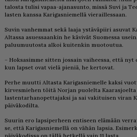
talosta tulisi vapaa-ajanasunto, missä Suvi ja T
lasten kanssa Karigasniemellä vieraillessaan.
Suvin vanhemmat sekä laaja ystäväpiiri asuvat K
Altassa asuessaankin he kävivät Suomessa usein. 
paluumuutosta alkoi kuitenkin muotoutua.
– Hoksasimme sitten jossain vaiheessa, että nyt 
kun lapset ovat vielä pieniä, he kertovat.
Perhe muutti Altasta Karigasniemelle kaksi vuot
kirvesmiehen töitä Norjan puolelta Kaarasjoelta 
lastentarhanopettajaksi ja sai vakituisen viran
päiväkodilta.
Suurin ero lapsiperheen entiseen elämään verr
se, että Karigasniemellä on vähän lapsia. Esimer
päiväkodissa on tällä hetkellä vain 11 lasta.