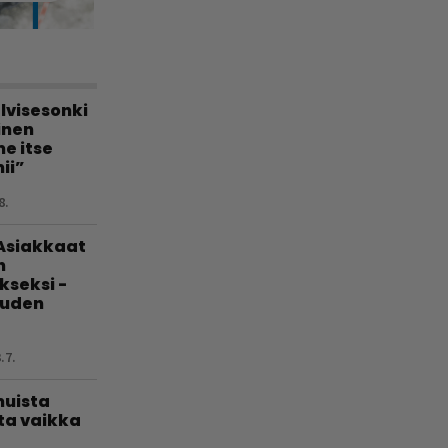
lvisesonki
linen
e itse
ii”
8.
 Asiakkaat
n
kseksi -
uuden
.7.
muista
ta vaikka