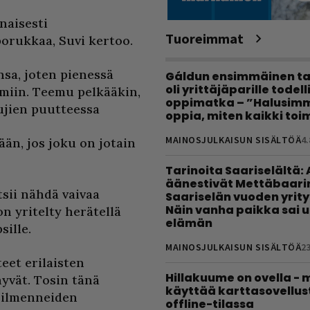
naisesti
Tuoreimmat
orukkaa, Suvi kertoo.
nsa, joten pienessä
Gáldun ensimmäinen ta
oli yrittäjäparille todel
tumiin. Teemu pelkääkin,
oppimatka – ”Halusimm
tujien puutteessa
oppia, miten kaikki toim
MAINOSJULKAISUN SISÄLTÖÄ
4.
än, jos joku on jotain
Tarinoita Saariselältä:
äänestivät Mettäbaari
tsii nähdä vaivaa
Saariselän vuoden yrity
Näin vanha paikka sai 
n yritelty herätellä
elämän
sille.
MAINOSJULKAISUN SISÄLTÖÄ
23
teet erilaisten
Hillakuume on ovella - 
yvät. Tosin tänä
käyttää karttasovellus
a ilmenneiden
offline-tilassa