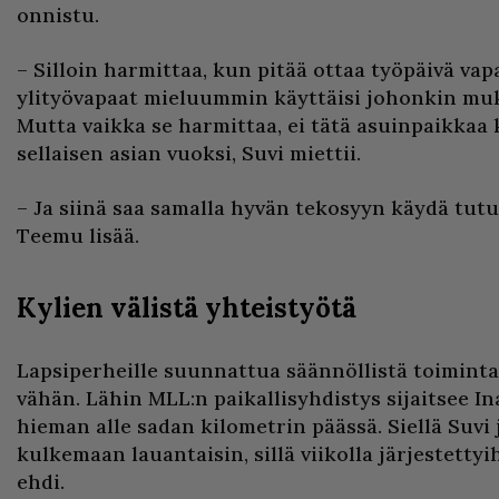
onnistu.
– Silloin harmittaa, kun pitää ottaa työpäivä vapa
ylityövapaat mieluummin käyttäisi johonkin mu
Mutta vaikka se harmittaa, ei tätä asuinpaikkaa 
sellaisen asian vuoksi, Suvi miettii.
– Ja siinä saa samalla hyvän tekosyyn käydä tut
Teemu lisää.
Kylien välistä yhteistyötä
Lapsiperheille suunnattua säännöllistä toimint
vähän. Lähin MLL:n paikallisyhdistys sijaitsee In
hieman alle sadan kilometrin päässä. Siellä Suvi
kulkemaan lauantaisin, sillä viikolla järjestettyi
ehdi.