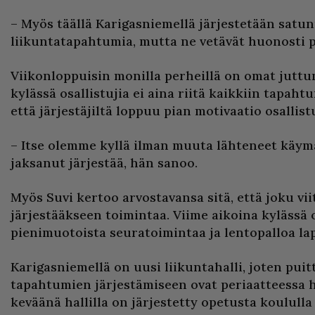
– Myös täällä Karigasniemellä järjestetään satun
liikuntatapahtumia, mutta ne vetävät huonosti p
Viikonloppuisin monilla perheillä on omat juttu
kylässä osallistujia ei aina riitä kaikkiin tapah
että järjestäjiltä loppuu pian motivaatio osallis
– Itse olemme kyllä ilman muuta lähteneet käymä
jaksanut järjestää, hän sanoo.
Myös Suvi kertoo arvostavansa sitä, että joku vii
järjestääkseen toimintaa. Viime aikoina kylässä o
pienimuotoista seuratoimintaa ja lentopalloa lap
Karigasniemellä on uusi liikuntahalli, joten puit
tapahtumien järjestämiseen ovat periaatteessa h
keväänä hallilla on järjestetty opetusta koulull