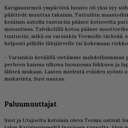
Karigasniemeä ympäröivä luonto oli yksi syy sii
päättivät muuttaa takaisin. Tuttuihin maastoihi
kesäisin autolla tunturiin pääsee kotiovelta pa
minuutissa. Talvikelillä kotoa pääsee moottorik
tunturiin, mikä on varsinkin Teemulle tärkeää, s
helposti pilkille lähijärvelle tai kokemaan riekk
– Varsinkin keväällä vietämme mahdollisimman p
perheen kanssa ulkona luonnossa liikkuen ja la
lähteä mukaan. Lasten mielestä eväiden syönti o
mukavinta, Suvi nauraa.
Paluumuuttajat
Suvi ja Utsjoelta kotoisin oleva Teemu ostivat 
talon Karigasniemeltä Inarijoen rannalta. Alun pe