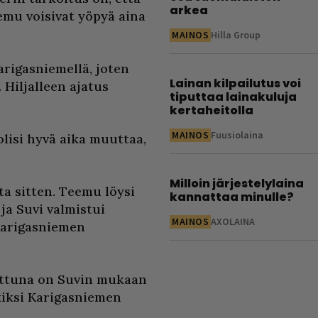
arkea
eemu voisivat yöpyä aina
MAINOS
Hilla Group
arigasniemellä, joten
Lainan kilpailutus voi
Hiljalleen ajatus
tiputtaa lainakuluja
kertaheitolla
MAINOS
Fuusiolaina
olisi hyvä aika muuttaa,
Milloin järjestelylaina
ta sitten. Teemu löysi
kannattaa minulle?
ja Suvi valmistui
MAINOS
AXOLAINA
 Karigasniemen
attuna on Suvin mukaan
kiksi Karigasniemen