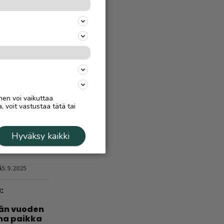
 –
a, miten
Ä
4.8.
treeni
n
nen voi vaikuttaa
, voit vastustaa tätä tai
Hyväksy kaikki
 virtaa
Ä
5.9.2025
:
län vuoden
nha paikka