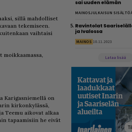
sai uuden elämän
MAINOSJULKAISUN SISÄLTÖ
aksi, sillä mahdolliset
kavaan tekemiseen.
Ravintolat Saariseläll
ja Ivalossa
kuitenkaan vaihtaisi
MAINOS
10.11.2023
ut moikkaamassa,
Lataa lisää
aa Karigasniemellä on
arin kirkonkylässä,
 ja Teemu aikovat alkaa
hin tapaamisiin he eivät