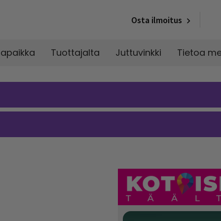
Osta ilmoitus
napaikka
Tuottajalta
Juttuvinkki
Tietoa me