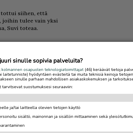
tottui siihen, että
, joihin tulee vain yksi
a, Suvi toteaa.
uri sinulle sopivia palveluita?
atkaa sata kilometriä
t
kolmannen osapuolen teknologiatoimittajat
(46) keräävät tietoja palv
ativat
tai laitetunniste) hyödyntäen evästeitä tai muita teknisiä keinoja tietoje
jotakseen sinulle parhaan mahdollisen asiakaskokemuksen ja tarkoituks
 tarvitsevat suostumuksesi seuraaviin:
e, että lääkäriin on
elä pitempi matka, Suvi
elle ja/tai laitteella olevien tietojen käyttö
Luetuimmat
rsonoitu sisältö, mainonnan ja sisällön mittaaminen sekä yleisötutkim
estyy onneksi myös
Gáldun ensimmäinen
 parantaminen
a. Lapsiperheelle
talvisesonki oli yrittä