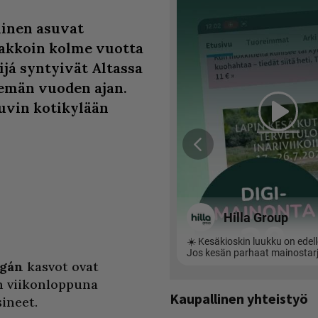
inen asuvat
iakkoin kolme vuotta
ijá syntyivät Altassa
semän vuoden ajan.
Suvin kotikylään
ngán
kasvot ovat
n viikonloppuna
Kaupallinen yhteistyö
sineet.