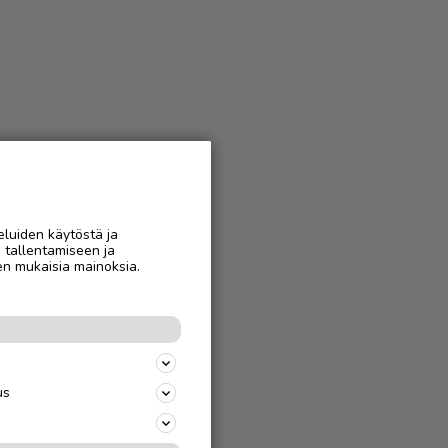
eluiden käytöstä ja
n tallentamiseen ja
en mukaisia mainoksia.
us
jäparille