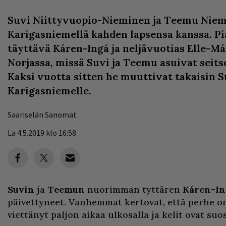
Suvi Niittyvuopio-Nieminen ja Teemu Niem
Karigasniemellä kahden lapsensa kanssa. P
täyttävä Káren-Ingá ja neljävuotias Elle-Má
Norjassa, missä Suvi ja Teemu asuivat seit
Kaksi vuotta sitten he muuttivat takaisin 
Karigasniemelle.
Saariselän Sanomat
La 4.5.2019 klo 16:58
Suvin
ja
Teemun
nuorimman tyttären
Káren-I
päivettyneet. Vanhemmat kertovat, että perhe o
viettänyt paljon aikaa ulkosalla ja kelit ovat suo