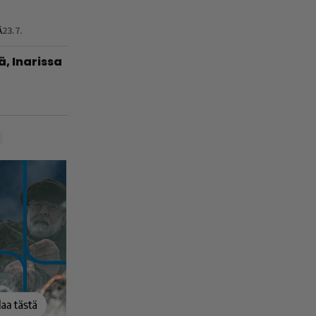
Ä
23.7.
ä, Inarissa