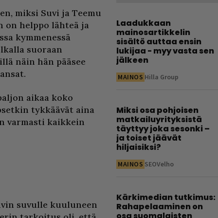
hen, miksi Suvi ja Teemu
Laadukkaan
n on helppo lähteä ja
mainosartikkelin
rissa kymmenessä
sisältö auttaa ensin
elkalla suoraan
lukijaa - myy vasta sen
jälkeen
illä näin hän pääsee
oansat.
MAINOS
Hilla Group
aljon aikaa koko
psetkin tykkäävät aina
Miksi osa pohjoisen
matkailuyrityksistä
n varmasti kaikkein
täyttyy joka sesonki –
ja toiset jäävät
hiljaisiksi?
MAINOS
SEOVelho
Kärkimedian tutkimus:
Suvin suvulle kuuluneen
Rahapelaaminen on
osa suomalaisten
rin tarkoitus oli, että