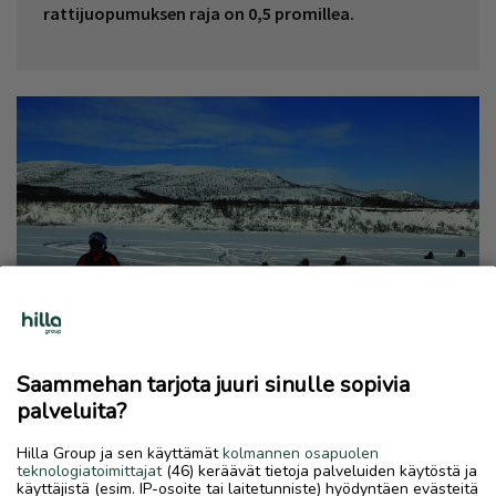
rattijuopumuksen raja on 0,5 promillea.
Saammehan tarjota juuri sinulle sopivia
palveluita?
Hilla Group ja sen käyttämät
kolmannen osapuolen
HYVINVOINTI
teknologiatoimittajat
(46) keräävät tietoja palveluiden käytöstä ja
käyttäjistä (esim. IP-osoite tai laitetunniste) hyödyntäen evästeitä