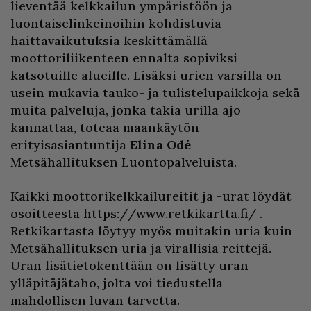
lieventää kelkkailun ympäristöön ja
luontaiselinkeinoihin kohdistuvia
haittavaikutuksia keskittämällä
moottoriliikenteen ennalta sopiviksi
katsotuille alueille. Lisäksi urien varsilla on
usein mukavia tauko- ja tulistelupaikkoja sekä
muita palveluja, jonka takia urilla ajo
kannattaa, toteaa maankäytön
erityisasiantuntija
Elina Odé
Metsähallituksen Luontopalveluista.
Kaikki moottorikelkkailureitit ja -urat löydät
osoitteesta
https://www.retkikartta.fi/
.
Retkikartasta löytyy myös muitakin uria kuin
Metsähallituksen uria ja virallisia reittejä.
Uran lisätietokenttään on lisätty uran
ylläpitäjätaho, jolta voi tiedustella
mahdollisen luvan tarvetta.