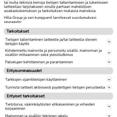
tai muita teknisiä keinoja tietojen tallentamiseen ja lukemiseen
laitteellasi tarjotakseen sinulle parhaan mahdollisen
asiakaskokemuksen ja tarkoituksen mukaisia mainoksia.
Hilla Group ja sen kumppanit tarvitsevat suostumuksesi
Ilmoita asiavirheestä
seuraaviin:
Tarkoitukset
Tietojen tallentaminen laitteelle ja/tai laitteella olevien
tietojen käyttö
Kohdennettu mainonta ja personoitu sisältö, mainonnan ja
sisällön mittaaminen sekä yleisötutkimus
Palvelujen kehittäminen ja parantaminen
Erityisominaisuudet
Lue myös
Tarkkojen sijaintitietojen käyttäminen
Tunnista laitteet aktiivisesti pyydettyjen tietojen perusteella
Erityiset tarkoitukset
Tietoturva, väärinkäytösten ehkäiseminen ja virheiden
korjaaminen
Mainonnan ja sisällön tekninen jakelu