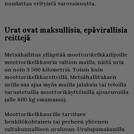
noudattaa erityistä varovaisuutta.
Urat ovat maksullisia, epävirallisia
reittejä
Metsähallitus ylläpitää moottorikelkkailijoille
moottorikelkkauria valtion mailla, näitä uria
on noin 3 500 kilometriä. Toisin kuin
moottorikelkkareiteillä, Metsähallituksen
urilla saa ajaa myös muilla jalaksin tai teloilla
varustetuilla moottorikäyttöisillä ajoneuvoilla
(alle 800 kg omamassa).
Moottorikelkkaurille tarvitsee
henkilökohtaisen tai perheen yhteisen
valtakunnallisen uraluvan. Uralupamaksuilla