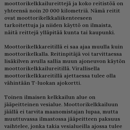
moottorikelkkailureittejä ja koko reitistöä on
yhteensä noin 20 000 kilometriä. Nämä reitit
ovat moottorikelkkaliikenteeseen
tarkoitettuja ja niiden käyttö on ilmaista,
näitä reittejä ylläpitää kunta tai kaupunki.
Moottorikelkkareitillä ei saa ajaa muulla kuin
moottorikelkalla. Reitinpitäjä voi tarvittaessa
lisäkilven avulla sallia muun ajoneuvon käytön
moottorikelkkailureitillä. Virallisella
moottorikelkkareitillä ajettaessa tulee olla
vähintään T-luokan ajokortti.
Toinen ilmaisen kelkkailun alue on
jääpeitteinen vesialue. Moottorikelkkailuun
jäällä ei tarvita maanomistajan lupaa, mutta
muuttuvassa ilmastossa jääpeitteen paksuus
vaihtelee, jonka takia vesialueilla ajossa tulee