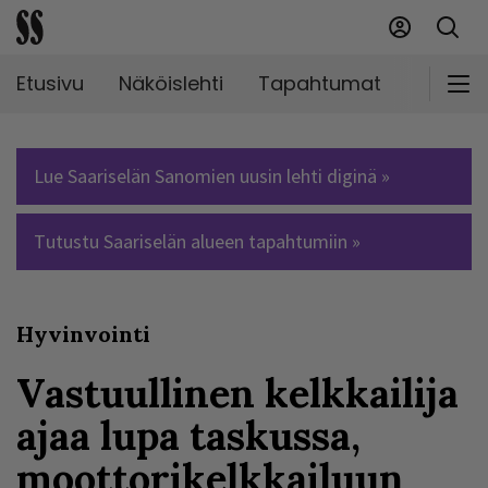
Etusivu
Näköislehti
Tapahtumat
Markki
Lue Saariselän Sanomien uusin lehti diginä »
Tutustu Saariselän alueen tapahtumiin »
Hyvinvointi
Vastuullinen kelkkailija
ajaa lupa taskussa,
moottorikelkkailuun