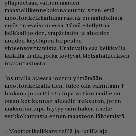
ylläpidetään valtion maiden
maastoliikennekokonaisuutta siten, että
moottorikelkkailuharrastus on mahdollista
myös tulevaisuudessa. Tämä edellyttää
kelkkailijoiden, ympäristön ja alueiden
muiden käyttäjien tarpeiden
yhteensovittamista. Uraluvalla saa kelkkailla
kaikilla urilla, jotka löytyvät Metsähallituksen
urakartastosta.
Jos uralla ajaessa joutuu ylittämään
moottorikelkalla tien, tulee olla vähintään T-
luokan ajokortti. Uralupa valtion maille on
oman kotikunnan alueelle maksuton, joten
maksuton lupa täytyy vain hakea itselle
verkkokaupasta ennen maastoon lähtemistä.
– Moottorikelkkareiteillä ja -urilla ajo