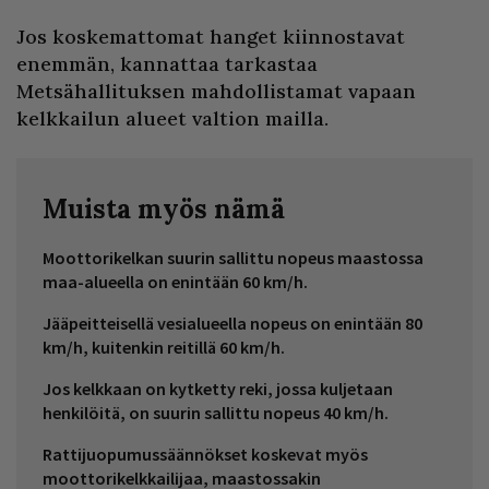
Jos koskemattomat hanget kiinnostavat
enemmän, kannattaa tarkastaa
Metsähallituksen mahdollistamat vapaan
kelkkailun alueet valtion mailla.
Muista myös nämä
Moottorikelkan suurin sallittu nopeus maastossa
maa-alueella on enintään 60 km/h.
Jääpeitteisellä vesialueella nopeus on enintään 80
km/h, kuitenkin reitillä 60 km/h.
Jos kelkkaan on kytketty reki, jossa kuljetaan
henkilöitä, on suurin sallittu nopeus 40 km/h.
Rattijuopumussäännökset koskevat myös
moottorikelkkailijaa, maastossakin