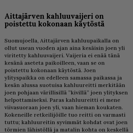
Aittajärven kahluuvaijeri on
poistettu kokonaan käytöstä
Suomujoella, Aittajärven kahluupaikalla on
ollut usean vuoden ajan aina kesäisin joen yli
viritetty kahluuvaijeri. Vaijeria ei enää tänä
kesänä aseteta paikoilleen, vaan se on
poistettu kokonaan käytöstä. Joen
ylityspaikka on edelleen samassa paikassa ja
kesän alussa suotuisa kahluureitti merkitään
joen pohjaan värillisillä ”kivillä” joen ylityksen
helpottamiseksi. Paras kahluureitti ei mene
viivasuoraan joen yli, vaan hieman koukaten.
Kokeneille retkeilijöille tuo reitti on varmasti
tuttu; kahluureitin syvimmät kohdat ovat joen
törmien lähistöllä ja matalin kohta on keskellä