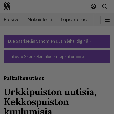
Etusivu
Näköislehti
Tapahtumat
Markki
Lue Saariselän Sanomien uusin lehti diginä »
Tutustu Saariselän alueen tapahtumiin »
Paikallisuutiset
Urkkipuiston uutisia,
Kekkospuiston
kuulumisia