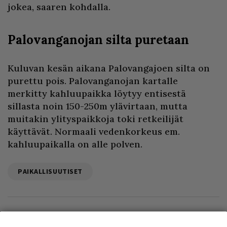
jokea, saaren kohdalla.
Palovanganojan silta puretaan
Kuluvan kesän aikana Palovangajoen silta on
purettu pois. Palovanganojan kartalle
merkitty kahluupaikka löytyy entisestä
sillasta noin 150-250m ylävirtaan, mutta
muitakin ylityspaikkoja toki retkeilijät
käyttävät. Normaali vedenkorkeus em.
kahluupaikalla on alle polven.
PAIKALLISUUTISET
Ilmoita asiavirheestä