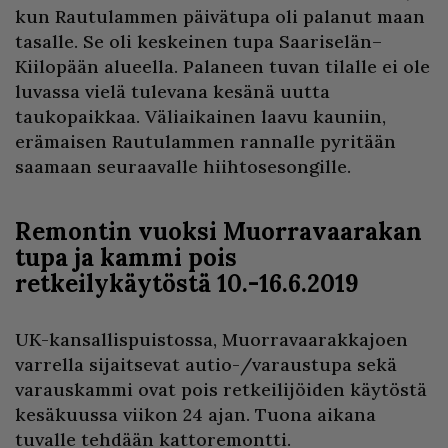
kun Rautulammen päivätupa oli palanut maan
tasalle. Se oli keskeinen tupa Saariselän–
Kiilopään alueella. Palaneen tuvan tilalle ei ole
luvassa vielä tulevana kesänä uutta
taukopaikkaa. Väliaikainen laavu kauniin,
erämaisen Rautulammen rannalle pyritään
saamaan seuraavalle hiihtosesongille.
Remontin vuoksi Muorravaarakan
tupa ja kammi pois
retkeilykäytöstä 10.-16.6.2019
UK-kansallispuistossa, Muorravaarakkajoen
varrella sijaitsevat autio-/varaustupa sekä
varauskammi ovat pois retkeilijöiden käytöstä
kesäkuussa viikon 24 ajan. Tuona aikana
tuvalle tehdään kattoremontti.