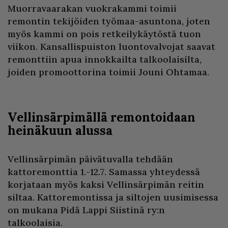
Muorravaarakan vuokrakammi toimii
remontin tekijöiden työmaa-asuntona, joten
myös kammi on pois retkeilykäytöstä tuon
viikon. Kansallispuiston luontovalvojat saavat
remonttiin apua innokkailta talkoolaisilta,
joiden promoottorina toimii Jouni Ohtamaa.
Vellinsärpimällä remontoidaan
heinäkuun alussa
Vellinsärpimän päivätuvalla tehdään
kattoremonttia 1.-12.7. Samassa yhteydessä
korjataan myös kaksi Vellinsärpimän reitin
siltaa. Kattoremontissa ja siltojen uusimisessa
on mukana Pidä Lappi Siistinä ry:n
talkoolaisia.