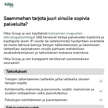
Saammehan tarjota juuri sinulle sopivia
palveluita?
Hilla Group ja sen käyttämät
kolmannen osapuolen
teknologiatoimittajat
(46) keräävät tietoja palveluiden käytöstä ja
käyttäjistä (esim. IP-osoite tai laitetunniste) hyödyntäen evästeitä
tai muita teknisiä keinoja tietojen tallentamiseen ja lukemiseen
Lue myös
laitteellasi tarjotakseen sinulle parhaan mahdollisen
asiakaskokemuksen ja tarkoituksen mukaisia mainoksia.
Hilla Group ja sen kumppanit tarvitsevat suostumuksesi
seuraaviin:
Tarkoitukset
Tietojen tallentaminen laitteelle ja/tai laitteella olevien
tietojen käyttö
Kohdennettu mainonta ja personoitu sisältö, mainonnan ja
sisällön mittaaminen sekä yleisötutkimus
Palvelujen kehittäminen ja parantaminen
Erityisominaisuudet