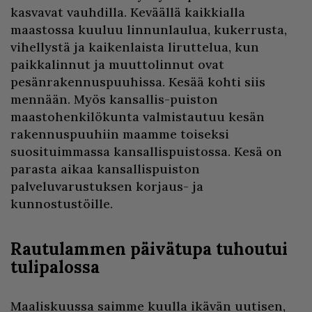
kasvavat vauhdilla. Keväällä kaikkialla
maastossa kuuluu linnunlaulua, kukerrusta,
vihellystä ja kaikenlaista liruttelua, kun
paikkalinnut ja muuttolinnut ovat
pesänrakennuspuuhissa. Kesää kohti siis
mennään. Myös kansallis-puiston
maastohenkilökunta valmistautuu kesän
rakennuspuuhiin maamme toiseksi
suosituimmassa kansallispuistossa. Kesä on
parasta aikaa kansallispuiston
palveluvarustuksen korjaus- ja
kunnostustöille.
Rautulammen päivätupa tuhoutui
tulipalossa
Maaliskuussa saimme kuulla ikävän uutisen,