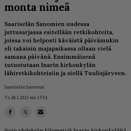
monta nimeä
Saariselän Sanomien uudessa
juttusarjassa esitellään retkikohteita,
joissa voi helposti käväistä päivämukin
eli takaisin majapaikassa ollaan vielä
samana päivänä. Ensimmäisenä
tutustutaan Inarin kirkonkylän
lähiretkikohteisiin ja siellä Tuulisjärveen.
Saariselän Sanomat
To 28.1.2021 klo 17:53
Noin yhdeksän kilometriä Inarin kirkonkylältä