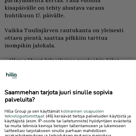
parikymmentä kertaa. Tänä vuonna
kisapäivälle on tehty alustava varaus
huhtikuun 17. päivälle.
Vaikka Tuulisjärven rautukanta on yleisesti
ottaen pientä, saattaa pilkkiin tarttua
isompikin jalokala.
– Olen nähnyt kilpailuissa puolenkin kilon
rautuja, mutta kaikkihan ne on hyviä
syömäkaloja, kun käyttää pannulla, SM-
rautujen monivuotinen puuhamies Aarre
Seurujärvi tuumii.
Saammehan tarjota juuri sinulle sopivia
palveluita?
SM-rautupilkeissä pilkkilupa kuuluu
Hilla Group ja sen käyttämät
kolmannen osapuolen
osanottomaksuun, mutta muuten
teknologiatoimittajat
(46) keräävät tietoja palveluiden käytöstä ja
ulkopaikkakuntalaisten täytyy lunastaa Inarin
käyttäjistä (esim. IP-osoite tai laitetunniste) hyödyntäen evästeitä
tai muita teknisiä keinoja tietojen tallentamiseen ja lukemiseen
erämaa-alueen lupa, jos haluaa kokeilla
laitteellasi tarjotakseen sinulle parhaan mahdollisen
pilkkimistä Tuulisjärvellä. Ylä-Lapin
asiakaskokemuksen ja tarkoituksen mukaisia mainoksia.