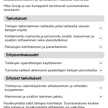
luontokeskus Siidasta kerrotaan, että samalla
Hilla Group ja sen kumppanit tarvitsevat suostumuksesi
seuraaviin:
luvalla voi kuitenkin kokeilla pilkkionneaan
myös muissa alueen rautuvesissä, kuten
Tarkoitukset
läheisellä Myössäjärvellä.
Tietojen tallentaminen laitteelle ja/tai laitteella olevien
tietojen käyttö
Vuorokausiluvan hinta on 10 euroa ja
Kohdennettu mainonta ja personoitu sisältö, mainonnan ja
sisällön mittaaminen sekä yleisötutkimus
kolmeksi tunniksi pilkkiluvan saa kahdeksalla
Palvelujen kehittäminen ja parantaminen
eurolla. Luvan voi lunastaa näppärästi joko
Metsähallituksen Eräluvat-verkkokaupasta tai
Erityisominaisuudet
Ylä-Lapin luontokeskus Siidasta Inarin
Tarkkojen sijaintitietojen käyttäminen
kirkonkylällä.
Tunnista laitteet aktiivisesti pyydettyjen tietojen perusteella
Erityiset tarkoitukset
PAIKALLISUUTISET
Tietoturva, väärinkäytösten ehkäiseminen ja virheiden
korjaaminen
Mainonnan ja sisällön tekninen jakelu
Hyväksymällä sallit tietojesi käsittelyn. Suostumuksesi koskee
Ilmoita asiavirheestä
tätä palvelua, hyväksymättä jättäminen voi vaikuttaa