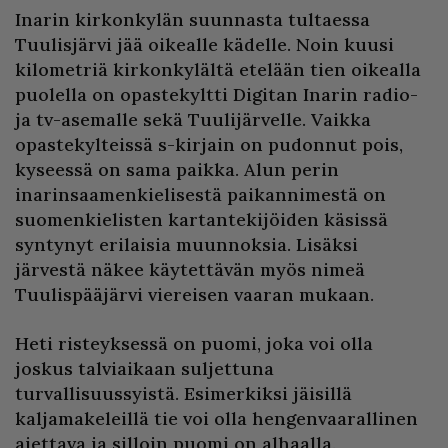
Inarin kirkonkylän suunnasta tultaessa
Tuulisjärvi jää oikealle kädelle. Noin kuusi
kilometriä kirkonkylältä etelään tien oikealla
puolella on opastekyltti Digitan Inarin radio-
ja tv-asemalle sekä Tuulijärvelle. Vaikka
opastekylteissä s-kirjain on pudonnut pois,
kyseessä on sama paikka. Alun perin
inarinsaamenkielisestä paikannimestä on
suomenkielisten kartantekijöiden käsissä
syntynyt erilaisia muunnoksia. Lisäksi
järvestä näkee käytettävän myös nimeä
Tuulispääjärvi viereisen vaaran mukaan.
Heti risteyksessä on puomi, joka voi olla
joskus talviaikaan suljettuna
turvallisuussyistä. Esimerkiksi jäisillä
kaljamakeleillä tie voi olla hengenvaarallinen
ajettava ja silloin puomi on alhaalla.