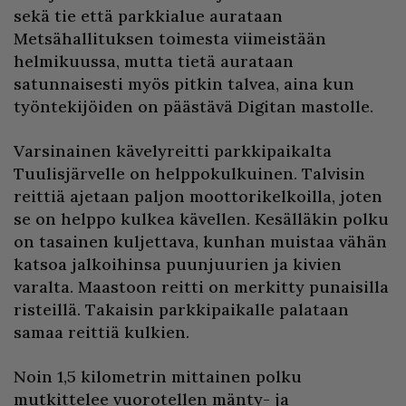
sekä tie että parkkialue aurataan
Metsähallituksen toimesta viimeistään
helmikuussa, mutta tietä aurataan
satunnaisesti myös pitkin talvea, aina kun
työntekijöiden on päästävä Digitan mastolle.
Varsinainen kävelyreitti parkkipaikalta
Tuulisjärvelle on helppokulkuinen. Talvisin
reittiä ajetaan paljon moottorikelkoilla, joten
se on helppo kulkea kävellen. Kesälläkin polku
on tasainen kuljettava, kunhan muistaa vähän
katsoa jalkoihinsa puunjuurien ja kivien
varalta. Maastoon reitti on merkitty punaisilla
risteillä. Takaisin parkkipaikalle palataan
samaa reittiä kulkien.
Noin 1,5 kilometrin mittainen polku
mutkittelee vuorotellen mänty- ja