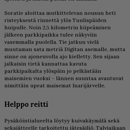
Soratie aloittaa mutkittelevan nousun heti
risteyksestä rinnettä ylös Tuulispäiden
huipulle. Noin 2,5 kilometrin kiipeämisen
jälkeen parkkipaikka tulee näkyviin
vasemmalla puolella. Tie jatkuu vielä
muutaman sata metriä Digitan asemalle, mutta
sinne on ajoneuvolla ajo kielletty. Sen sijaan
jalkaisin tietä kannattaa kavuta
parkkipaikalta ylöspäin jo pelkästään
maisemien vuoksi – lännen suuntaa avautuvat
nimittäin upeat maisemat Inarijärvelle.
Helppo reitti
Pysäköintialueelta löytyy kuivakäymälä sekä
sekajätteelle tarkoitettu jätesäiliö. Talviaikaan