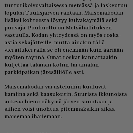
tunturikoivuvaltaisessa metsässä ja laskeutuu
lopuksi Tuulisjärven rantaan. Maisemakodan
lisäksi kohteesta löytyy kuivakäymälä sekä
puuvaja. Puuhuolto on Metsähallituksen
vastuulla. Kodan yhteydessä on myös roska-
astia sekajätteille, mutta ainakin tällä
vierailukerralla se oli enemmän kuin ääriään
myöten täynnä. Omat roskat kannattaakin
kuljettaa takaisin kotiin tai ainakin
parkkipaikan jätesäiliölle asti.
Maisemakodan varusteluihin kuuluvat
kamiina sekä kaasukeitin. Suurista ikkunoista
aukeaa hieno näkymä järven suuntaan ja
siihen voisi unohtua pitemmäksikin aikaa
maisemaa ihailemaan.