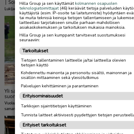
Hilla Group ja sen käyttämät
kolmannen osapuolen
teknologiatoimittajat
(46) keräävät tietoja palveluiden käytö
käyttäjistä (esim. IP-osoite tai laitetunniste) hyödyntäen evä
tai muita teknisiä keinoja tietojen tallentamiseen ja lukemis
laitteellasi tarjotakseen sinulle parhaan mahdollisen
asiakaskokemuksen ja tarkoituksen mukaisia mainoksia.
Hilla Group ja sen kumppanit tarvitsevat suostumuksesi
seuraaviin:
Tarkoitukset
Tietojen tallentaminen laitteelle ja/tai laitteella olevien
tietojen käyttö
Kohdennettu mainonta ja personoitu sisältö, mainonnan ja
sisällön mittaaminen sekä yleisötutkimus
Palvelujen kehittäminen ja parantaminen
Erityisominaisuudet
Tarkkojen sijaintitietojen käyttäminen
Tunnista laitteet aktiivisesti pyydettyjen tietojen perusteell
Erityiset tarkoitukset