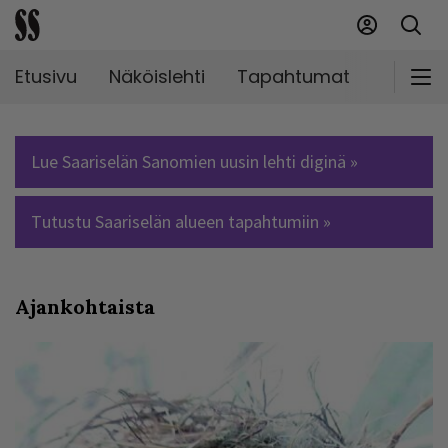
Etusivu
Näköislehti
Tapahtumat
Markki
Lue Saariselän Sanomien uusin lehti diginä »
Tutustu Saariselän alueen tapahtumiin »
Ajankohtaista