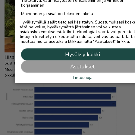
Tietoturva, väärinkäytösten ehkäiseminen ja virheiden
korjaaminen
Mainonnan ja sisällön tekninen jakelu
Hyväksymällä sallit tietojesi käsittelyn. Suostumuksesi kosk
tätä palvelua, hyväksymättä jättäminen voi vaikuttaa
asiakaskokemukseesi. Jotkut teknologiat saattavat perustel
tietojen käsittelyä oikeutetulla edulla, voit vastustaa tätä ta
muuttaa muita asetuksia klikkaamalla "Asetukset" linkkiä.
Hyväksy kaikki
Asetukset
Tietosuoja