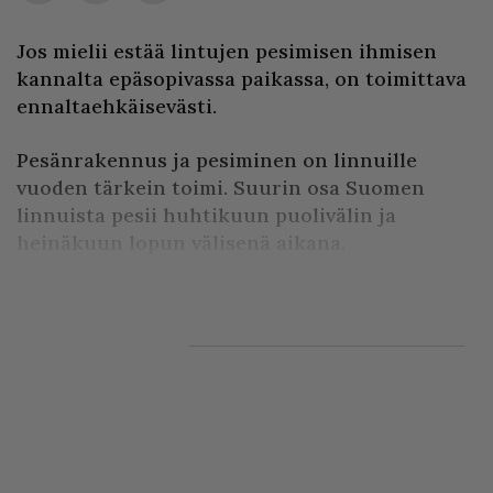
Jos mielii estää lintujen pesimisen ihmisen
kannalta epäsopivassa paikassa, on toimittava
ennaltaehkäisevästi.
Pesänrakennus ja pesiminen on linnuille
vuoden tärkein toimi. Suurin osa Suomen
linnuista pesii huhtikuun puolivälin ja
heinäkuun lopun välisenä aikana.
Pesimäaikana kaikki linnut ovat rauho