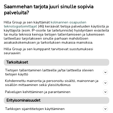
tekivät tarkastuksia 304 päivänä. Myös luonnossa
Saammehan tarjota juuri sinulle sopivia
liikkuvat ilmoittivat Metsähallitukselle petolintujen
palveluita?
havainnoista.
Hilla Group ja sen käyttämät
kolmannen osapuolen
Metsähallitus tarkasti helikopterilla
teknologiatoimittajat
(46) keräävät tietoja palveluiden käytöstä ja
poronhoitoalueella kaikkiaan 1 343 pesää, joista 897
käyttäjistä (esim. IP-osoite tai laitetunniste) hyödyntäen evästeitä
tai muita teknisiä keinoja tietojen tallentamiseen ja lukemiseen
maakotkan pesää sekä reilut 300 merikotkan,
laitteellasi tarjotakseen sinulle parhaan mahdollisen
tunturihaukan ja muuttohaukan pesää.
asiakaskokemuksen ja tarkoituksen mukaisia mainoksia.
Hilla Group ja sen kumppanit tarvitsevat suostumuksesi
Aiempien vuosien tapaan Metsähallitus maksoi
seuraaviin:
ilmoitetusta aiemmin tuntemattomasta maa- ja
merikotkan pesästä (merikotka Pohjois-Suomessa)
Tarkoitukset
100 euron löytöpalkkion. Tänä vuonna palkkio on
Tietojen tallentaminen laitteelle ja/tai laitteella olevien
maksettu kaikkiaan 25 uudesta maakotkan (12) ja
tietojen käyttö
merikotkan (13) pesästä.
Kohdennettu mainonta ja personoitu sisältö, mainonnan ja
sisällön mittaaminen sekä yleisötutkimus
Palvelujen kehittäminen ja parantaminen
Erityisominaisuudet
Tarkkojen sijaintitietojen käyttäminen