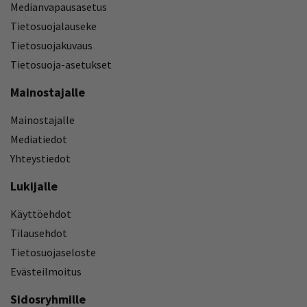
Medianvapausasetus
Tietosuojalauseke
Tietosuojakuvaus
Tietosuoja-asetukset
Mainostajalle
Mainostajalle
Mediatiedot
Yhteystiedot
Lukijalle
Käyttöehdot
Tilausehdot
Tietosuojaseloste
Evästeilmoitus
Sidosryhmille