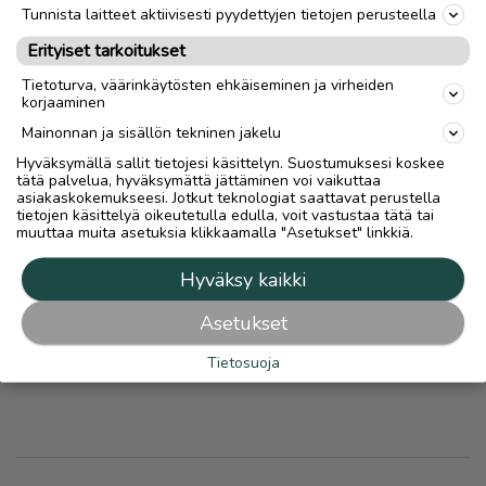
Tunnista laitteet aktiivisesti pyydettyjen tietojen perusteella
Erityiset tarkoitukset
Tietoturva, väärinkäytösten ehkäiseminen ja virheiden
korjaaminen
Mainonnan ja sisällön tekninen jakelu
Hyväksymällä sallit tietojesi käsittelyn. Suostumuksesi koskee
tätä palvelua, hyväksymättä jättäminen voi vaikuttaa
asiakaskokemukseesi. Jotkut teknologiat saattavat perustella
tietojen käsittelyä oikeutetulla edulla, voit vastustaa tätä tai
muuttaa muita asetuksia klikkaamalla "Asetukset" linkkiä.
HYVINVOINTI
Hyväksy kaikki
Asetukset
Ilmoita asiavirheestä
Tietosuoja