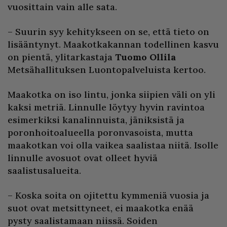
vuosittain vain alle sata.
– Suurin syy kehitykseen on se, että tieto on
lisääntynyt. Maakotkakannan todellinen kasvu
on pientä, ylitarkastaja
Tuomo Ollila
Metsähallituksen Luontopalveluista kertoo.
Maakotka on iso lintu, jonka siipien väli on yli
kaksi metriä. Linnulle löytyy hyvin ravintoa
esimerkiksi kanalinnuista, jäniksistä ja
poronhoitoalueella poronvasoista, mutta
maakotkan voi olla vaikea saalistaa niitä. Isolle
linnulle avosuot ovat olleet hyviä
saalistusalueita.
– Koska soita on ojitettu kymmeniä vuosia ja
suot ovat metsittyneet, ei maakotka enää
pysty saalistamaan niissä. Soiden