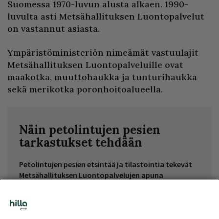
Suomessa 1970-luvun alusta alkaen. 1990-
luvulta asti Metsähallituksen Luontopalvelut
on vastannut asiasta.
Ympäristöministeriön nimeämät vastuulajit
Metsähallituksen Luontopalveluille ovat
maakotka, muuttohaukka ja tunturihaukka
sekä merikotka poronhoitoalueella.
Näin petolintujen pesien
tarkastukset tehdään
Petolintujen pesien etsintää ja tilastointia tekevät
Metsähallituksen Luontopalvelujen apuna
vapaaehtoiset.
Tänä vuonna pesätarkastuksiin osallistui 49
vapaaehtoista lintuharrastajaa. Vapaaehtoiset