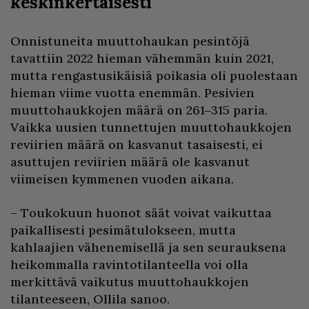
keskinkertaisesti
Onnistuneita muuttohaukan pesintöjä
tavattiin 2022 hieman vähemmän kuin 2021,
mutta rengastusikäisiä poikasia oli puolestaan
hieman viime vuotta enemmän. Pesivien
muuttohaukkojen määrä on 261‒315 paria.
Vaikka uusien tunnettujen muuttohaukkojen
reviirien määrä on kasvanut tasaisesti, ei
asuttujen reviirien määrä ole kasvanut
viimeisen kymmenen vuoden aikana.
– Toukokuun huonot säät voivat vaikuttaa
paikallisesti pesimätulokseen, mutta
kahlaajien vähenemisellä ja sen seurauksena
heikommalla ravintotilanteella voi olla
merkittävä vaikutus muuttohaukkojen
tilanteeseen, Ollila sanoo.