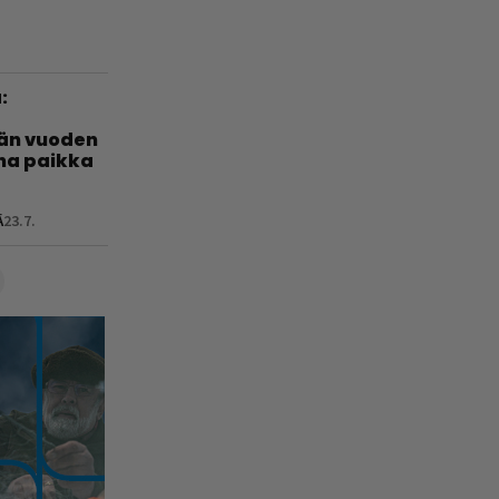
:
län vuoden
nha paikka
Ä
23.7.