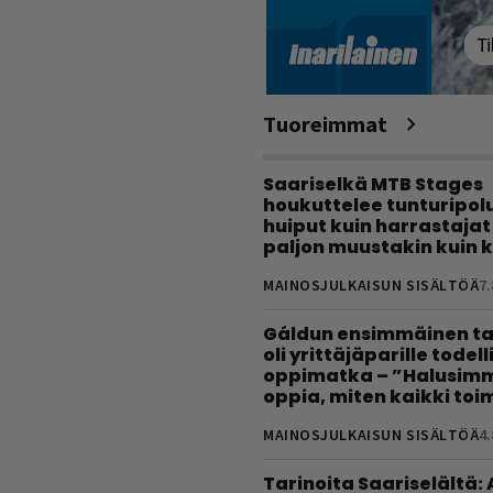
Tuoreimmat
Saariselkä MTB Stages
houkuttelee tunturipolui
huiput kuin harrastajat
paljon muustakin kuin k
MAINOSJULKAISUN SISÄLTÖÄ
7.
Gáldun ensimmäinen ta
oli yrittäjäparille todel
oppimatka – ”Halusimm
oppia, miten kaikki toim
MAINOSJULKAISUN SISÄLTÖÄ
4.
Tarinoita Saariselältä: