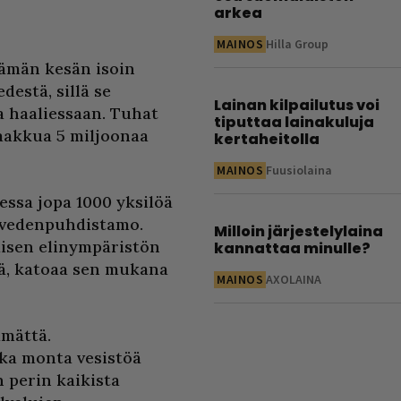
arkea
MAINOS
Hilla Group
tämän kesän isoin
estä, sillä se
Lainan kilpailutus voi
a haaliessaan. Tuhat
tiputtaa lainakuluja
raakkua 5 miljoonaa
kertaheitolla
MAINOS
Fuusiolaina
essa jopa 1000 yksilöä
n vedenpuhdistamo.
Milloin järjestelylaina
aisen elinympäristön
kannattaa minulle?
stä, katoaa sen mukana
MAINOS
AXOLAINA
ämättä.
ka monta vesistöä
n perin kaikista