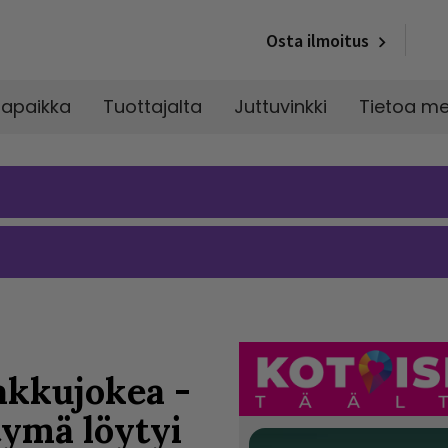
Osta ilmoitus
napaikka
Tuottajalta
Juttuvinkki
Tietoa me
aakkujokea -
tymä löytyi