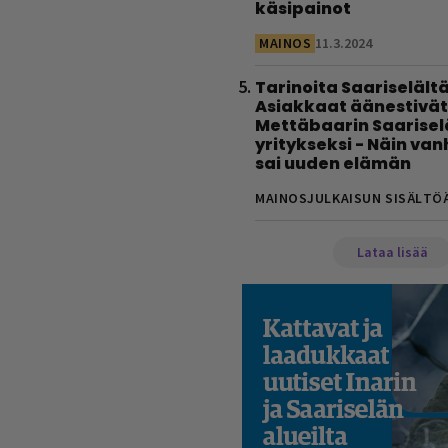
käsipainot
MAINOS
11.3.2024
Tarinoita Saariselältä
Asiakkaat äänestivät
Mettäbaarin Saarise
yritykseksi - Näin va
sai uuden elämän
MAINOSJULKAISUN SISÄLTÖ
Lataa lisää