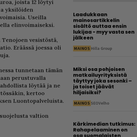
roa, joista 12 löytyi
ja yksilöiden
Laadukkaan
oimaisia. Useilla
mainosartikkelin
ella elinvoimaiseksi.
sisältö auttaa ensin
lukijaa - myy vasta sen
jälkeen
 Tenojoen vesistöstä,
tio. Eräässä joessa oli
MAINOS
Hilla Group
uja.
Miksi osa pohjoisen
omessa tunnetaan tämän
matkailuyrityksistä
ttaan perustuvalla
täyttyy joka sesonki –
ahdollista löytää ja ne
ja toiset jäävät
hiljaisiksi?
tössäkin, kertoo
ksen Luontopalveluista.
MAINOS
SEOVelho
suojelusta valtion
Kärkimedian tutkimus:
Rahapelaaminen on
osa suomalaisten