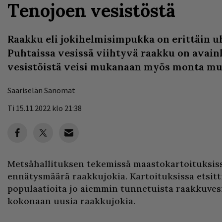
Tenojoen vesistöstä
Raakku eli jokihelmisimpukka on erittäin uh
Puhtaissa vesissä viihtyvä raakku on avainl
vesistöistä veisi mukanaan myös monta muu
Saariselän Sanomat
Ti 15.11.2022 klo 21:38
Metsähallituksen tekemissä maastokartoituksiss
ennätysmäärä raakkujokia. Kartoituksissa etsitti
populaatioita jo aiemmin tunnetuista raakkuves
kokonaan uusia raakkujokia.