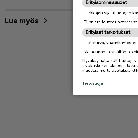
Erityisominaisuudet
Tarkkojen sijaintitietojen k
Lue myös
Tunnista laitteet aktiivisest
Erityiset tarkoitukset
Tietoturva, väärinkäytöste
Mainonnan ja sisällön tekni
Hyväksymällä sallit tietojes
asiakaskokemukseesi. Jotkut t
muuttaa muita asetuksia klik
Tietosuoja