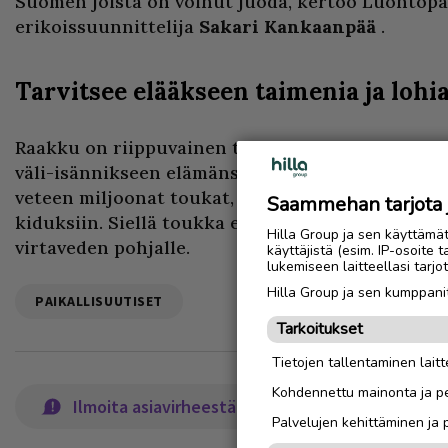
Suomen joista on voinut juoda, kertoo Luontopa
erikoissuunnittelija
Sakari Kankaanpää
.
Tarvitsee elääkseen taimenia ja lohi
Raakku on riippuvainen taimenesta ja lohesta, sil
väli-isännikseen elämänsä alkuvuosina. Naaras
veteen miljoonat toukat, jotka kiinnittyvät taim
Saammehan tarjota ju
kiduksiin. Siellä toukka elää noin vuoden verra
Hilla Group ja sen käyttämä
virtaveden pohjalle.
käyttäjistä (esim. IP-osoite 
lukemiseen laitteellasi tar
Hilla Group ja sen kumppanit
PAIKALLISUUTISET
Tarkoitukset
Tietojen tallentaminen laitte
Kohdennettu mainonta ja pe
Ilmoita asiavirheestä
Palvelujen kehittäminen ja