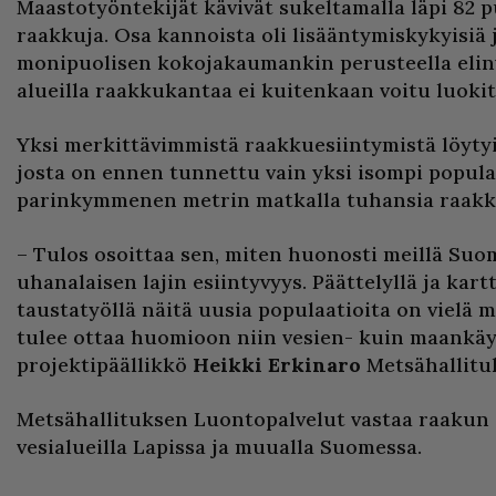
Maastotyöntekijät kävivät sukeltamalla läpi 82 pu
raakkuja. Osa kannoista oli lisääntymiskykyisiä 
monipuolisen kokojakaumankin perusteella elinv
alueilla raakkukantaa ei kuitenkaan voitu luokit
Yksi merkittävimmistä raakkuesiintymistä löytyi
josta on ennen tunnettu vain yksi isompi populaa
parinkymmenen metrin matkalla tuhansia raakk
– Tulos osoittaa sen, miten huonosti meillä Su
uhanalaisen lajin esiintyvyys. Päättelyllä ja kar
taustatyöllä näitä uusia populaatioita on vielä m
tulee ottaa huomioon niin vesien- kuin maankäy
projektipäällikkö
Heikki Erkinaro
Metsähallitu
Metsähallituksen Luontopalvelut vastaa raakun 
vesialueilla Lapissa ja muualla Suomessa.