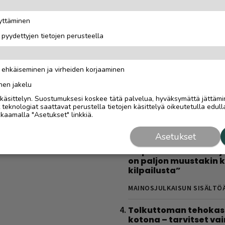
latauspaikkaa, joista
löytyy varmasti
äyttäminen
MAINOSJULKAISUN SISÄLTÖ
i pyydettyjen tietojen perusteella
Gáldun ensimmäinen
talvisesonki oli yrittä
n ehkäiseminen ja virheiden korjaaminen
todellinen oppimatka
”Halusimme itse oppi
nen jakelu
kaikki toimii”
i käsittelyn. Suostumuksesi koskee tätä palvelua, hyväksymättä jättämi
eknologiat saattavat perustella tietojen käsittelyä oikeutetulla edulla
MAINOSJULKAISUN SISÄLTÖ
kaamalla "Asetukset" linkkiä.
Saariselkä MTB Stage
Asetukset
houkuttelee tunturipol
huiput kuin harrastaj
on paljon muustakin k
kilpailusta”
MAINOSJULKAISUN SISÄLTÖ
Tolkuttoman tehokas 
kotona – tarvitset vai