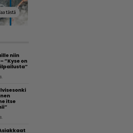
lle niin
 – ”Kyse on
ilpailusta”
8.
lvisesonki
linen
e itse
ii”
8.
 Asiakkaat