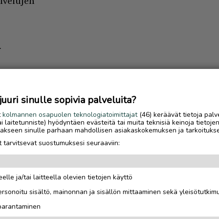
lvelujen
a
lä se tarvitsee niitä
raakku purskauttaa
enen tai lohen
uri sinulle sopivia palveluita?
n, kunnes pudottautuu
t
kolmannen osapuolen teknologiatoimittajat
(46) keräävät tietoja palv
tai laitetunniste) hyödyntäen evästeitä tai muita teknisiä keinoja tietoje
jotakseen sinulle parhaan mahdollisen asiakaskokemuksen ja tarkoituks
 tarvitsevat suostumuksesi seuraaviin:
elle ja/tai laitteella olevien tietojen käyttö
Luetuimmat
rsonoitu sisältö, mainonnan ja sisällön mittaaminen sekä yleisötutkim
Sähköautoilijan opas
 parantaminen
Saariselälle – viisi