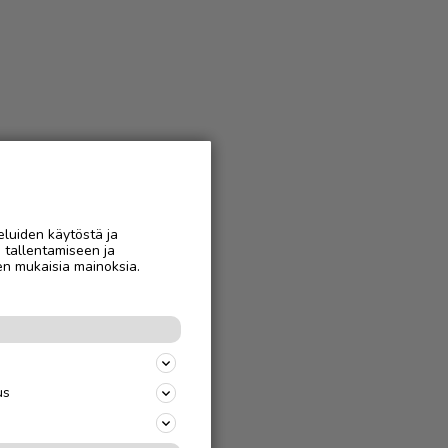
eluiden käytöstä ja
n tallentamiseen ja
en mukaisia mainoksia.
us