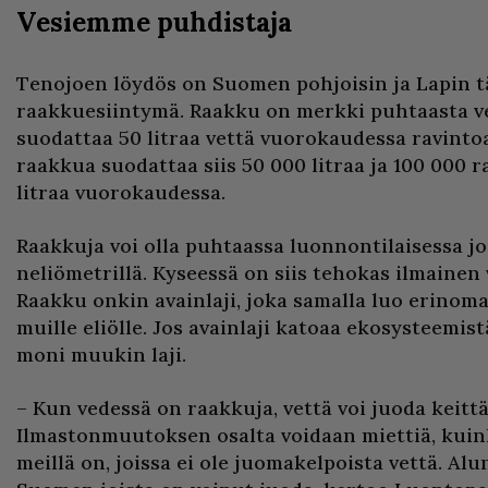
Vesiemme puhdistaja
Tenojoen löydös on Suomen pohjoisin ja Lapin 
raakkuesiintymä. Raakku on merkki puhtaasta ved
suodattaa 50 litraa vettä vuorokaudessa ravinto
raakkua suodattaa siis 50 000 litraa ja 100 000 
litraa vuorokaudessa.
Raakkuja voi olla puhtaassa luonnontilaisessa jo
neliömetrillä. Kyseessä on siis tehokas ilmaine
Raakku onkin avainlaji, joka samalla luo erinom
muille eliölle. Jos avainlaji katoaa ekosysteemi
moni muukin laji.
– Kun vedessä on raakkuja, vettä voi juoda keitt
Ilmastonmuutoksen osalta voidaan miettiä, kuin
meillä on, joissa ei ole juomakelpoista vettä. Alu