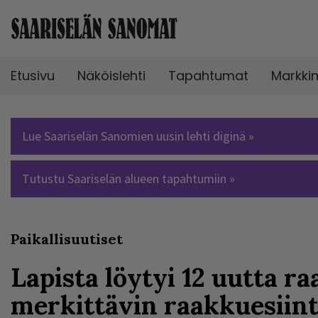
Etusivu
Näköislehti
Tapahtumat
Markki
Lue Saariselän Sanomien uusin lehti diginä »
Tutustu Saariselän alueen tapahtumiin »
Paikallisuutiset
Lapista löytyi 12 uutta r
merkittävin raakkuesiin