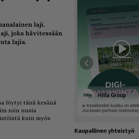
analainen laji.
aji, joka hävitessään
ta lajia.
a löytyi tänä kesänä
in niin uusia
istöistä kuin myös
Kaupallinen yhteistyö