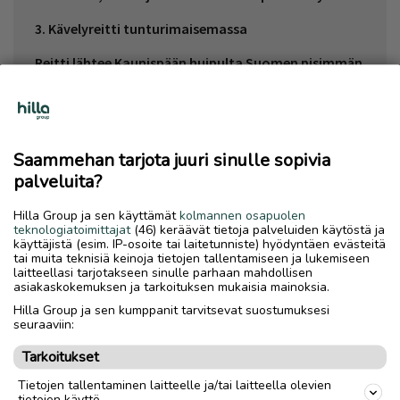
3. Kävelyreitti tunturimaisemassa
Reitti lähtee Kaunispään huipulta Suomen pisimmän
pulkkamäen pohjaa pitkin, josta jatketaan
Saariselän kylän läpi ja siitä kävellään Parfyymiladun
pohjaa Savottakahvilaan. Savottakahvilassa pitää
käydä keitolla ja munkkikahvilla, jonka jälkeen siitä
Saammehan tarjota juuri sinulle sopivia
sitten naapuriin Laanihoviin monotansseihin.
palveluita?
Tämänhän voi toki tehdä myös talvella. Ylipäätään
Saariselällä pitää päästä näkemään tunturimaisemat
Hilla Group ja sen käyttämät
kolmannen osapuolen
oikein kunnolla ja siihen onkin monta reittiä niin
teknologiatoimittajat
(46) keräävät tietoja palveluiden käytöstä ja
talvella kuin kesällä.
käyttäjistä (esim. IP-osoite tai laitetunniste) hyödyntäen evästeitä
tai muita teknisiä keinoja tietojen tallentamiseen ja lukemiseen
laitteellasi tarjotakseen sinulle parhaan mahdollisen
asiakaskokemuksen ja tarkoituksen mukaisia mainoksia.
Hilla Group ja sen kumppanit tarvitsevat suostumuksesi
seuraaviin:
Mitä on tehtävä ja nähtävä
Tarkoitukset
Saariselällä:
Tietojen tallentaminen laitteelle ja/tai laitteella olevien
tietojen käyttö