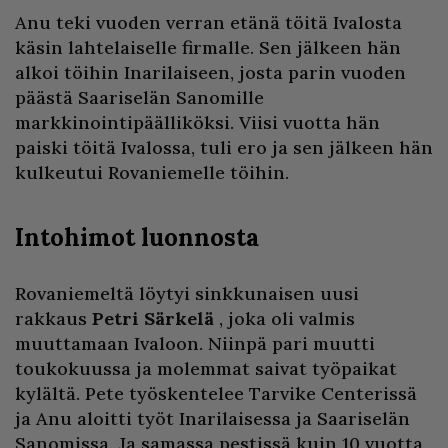
Anu teki vuoden verran etänä töitä Ivalosta
käsin lahtelaiselle firmalle. Sen jälkeen hän
alkoi töihin Inarilaiseen, josta parin vuoden
päästä Saariselän Sanomille
markkinointipäälliköksi. Viisi vuotta hän
paiski töitä Ivalossa, tuli ero ja sen jälkeen hän
kulkeutui Rovaniemelle töihin.
Intohimot luonnosta
Rovaniemeltä löytyi sinkkunaisen uusi
rakkaus
Petri Särkelä
, joka oli valmis
muuttamaan Ivaloon. Niinpä pari muutti
toukokuussa ja molemmat saivat työpaikat
kylältä. Pete työskentelee Tarvike Centerissä
ja Anu aloitti työt Inarilaisessa ja Saariselän
Sanomissa. Ja samassa pestissä kuin 10 vuotta