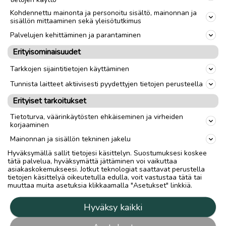
1. Kiilopään savusauna ja avantouinti talvisaikaan
Kohdennettu mainonta ja personoitu sisältö, mainonnan ja
sisällön mittaaminen sekä yleisötutkimus
Ja mieluiten niin, että ottaa moottorikelkan
Palvelujen kehittäminen ja parantaminen
Saariselältä vaikkapa Luontolomilta ja ajelee sinne.
Sitten vain kelkkavehkeet pois ja saunaan sekä
Erityisominaisuudet
avantoon. Sen jälkeen pitää käydä syömässä
Tarkkojen sijaintitietojen käyttäminen
Kammissa, jotta hiukset ehtii kuivua.Ja sitten vain
takaisin Saariselälle.
Tunnista laitteet aktiivisesti pyydettyjen tietojen perusteella
Erityiset tarkoitukset
2. Kaunispään Huippu
Tietoturva, väärinkäytösten ehkäiseminen ja virheiden
Maiseman, ruoan ja munkkien takia pakko käydä.
korjaaminen
3. Kävelyreitti tunturimaisemassa
Mainonnan ja sisällön tekninen jakelu
Hyväksymällä sallit tietojesi käsittelyn. Suostumuksesi koskee
Reitti lähtee Kaunispään huipulta Suomen pisimmän
tätä palvelua, hyväksymättä jättäminen voi vaikuttaa
pulkkamäen pohjaa pitkin, josta jatketaan
asiakaskokemukseesi. Jotkut teknologiat saattavat perustella
tietojen käsittelyä oikeutetulla edulla, voit vastustaa tätä tai
Saariselän kylän läpi ja siitä kävellään Parfyymiladun
muuttaa muita asetuksia klikkaamalla "Asetukset" linkkiä.
pohjaa Savottakahvilaan. Savottakahvilassa pitää
käydä keitolla ja munkkikahvilla, jonka jälkeen siitä
Hyväksy kaikki
sitten naapuriin Laanihoviin monotansseihin.
Tämänhän voi toki tehdä myös talvella. Ylipäätään