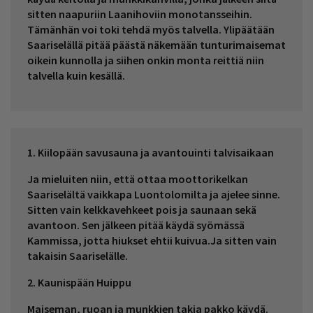
sitten naapuriin Laanihoviin monotansseihin.
Tämänhän voi toki tehdä myös talvella. Ylipäätään
Saariselällä pitää päästä näkemään tunturimaisemat
oikein kunnolla ja siihen onkin monta reittiä niin
talvella kuin kesällä.
1. Kiilopään savusauna ja avantouinti talvisaikaan
Ja mieluiten niin, että ottaa moottorikelkan
Saariselältä vaikkapa Luontolomilta ja ajelee sinne.
Sitten vain kelkkavehkeet pois ja saunaan sekä
avantoon. Sen jälkeen pitää käydä syömässä
Kammissa, jotta hiukset ehtii kuivua.Ja sitten vain
takaisin Saariselälle.
2. Kaunispään Huippu
Maiseman, ruoan ja munkkien takia pakko käydä.