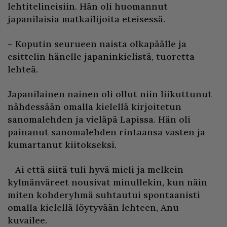
lehtitelineisiin. Hän oli huomannut
japanilaisia matkailijoita eteisessä.
– Koputin seurueen naista olkapäälle ja
esittelin hänelle japaninkielistä, tuoretta
lehteä.
Japanilainen nainen oli ollut niin liikuttunut
nähdessään omalla kielellä kirjoitetun
sanomalehden ja vieläpä Lapissa. Hän oli
painanut sanomalehden rintaansa vasten ja
kumartanut kiitokseksi.
– Ai että siitä tuli hyvä mieli ja melkein
kylmänväreet nousivat minullekin, kun näin
miten kohderyhmä suhtautui spontaanisti
omalla kielellä löytyvään lehteen, Anu
kuvailee.