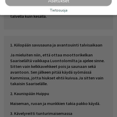
Asetukset
Saariselällä pitää päästä näkemään tunturimaisemat
Tietosuoja
oikein kunnolla ja siihen onkin monta reittiä niin
talvella kuin kesällä.
1. Kiilopään savusauna ja avantouinti talvisaikaan
Ja mieluiten niin, että ottaa moottorikelkan
Saariselältä vaikkapa Luontolomilta ja ajelee sinne.
Sitten vain kelkkavehkeet pois ja saunaan sekä
avantoon. Sen jälkeen pitää käydä syömässä
Kammissa, jotta hiukset ehtii kuivua.Ja sitten vain
takaisin Saariselälle.
2. Kaunispään Huippu
Maiseman, ruoan ja munkkien takia pakko käydä.
3. Kävelyreitti tunturimaisemassa