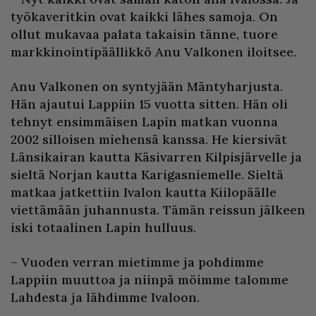
työkaveritkin ovat kaikki lähes samoja. On
ollut mukavaa palata takaisin tänne, tuore
markkinointipäällikkö Anu Valkonen iloitsee.
Anu Valkonen on syntyjään Mäntyharjusta.
Hän ajautui Lappiin 15 vuotta sitten. Hän oli
tehnyt ensimmäisen Lapin matkan vuonna
2002 silloisen miehensä kanssa. He kiersivät
Länsikairan kautta Käsivarren Kilpisjärvelle ja
sieltä Norjan kautta Karigasniemelle. Sieltä
matkaa jatkettiin Ivalon kautta Kiilopäälle
viettämään juhannusta. Tämän reissun jälkeen
iski totaalinen Lapin hulluus.
– Vuoden verran mietimme ja pohdimme
Lappiin muuttoa ja niinpä möimme talomme
Lahdesta ja lähdimme Ivaloon.