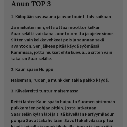
Anun TOP 3
1. Kiilopään savusauna ja avantouinti talvisaikaan
Ja mieluiten niin, että ottaa moottorikelkan
Saariselältä vaikkapa Luontolomilta ja ajelee sinne.
Sitten vain kelkkavehkeet pois ja saunaan sekä
avantoon. Sen jälkeen pitää käydä syömässä
Kammissa, jotta hiukset ehtii kuivua.Ja sitten vain
takaisin Saariselälle.
2. Kaunispään Huippu
Maiseman, ruoan ja munkkien takia pakko käydä.
3. Kävelyreitti tunturimaisemassa
Reitti lähtee Kaunispään huipulta Suomen pisimmän
pulkkamäen pohjaa pitkin, josta jatketaan
Saariselän kylän läpi ja siitä kävellään Parfyymiladun
pohjaa Savottakahvilaan. Savottakahvilassa pitää
käydä keitolla ja munkkikahvilla, jonka jälkeen siitä