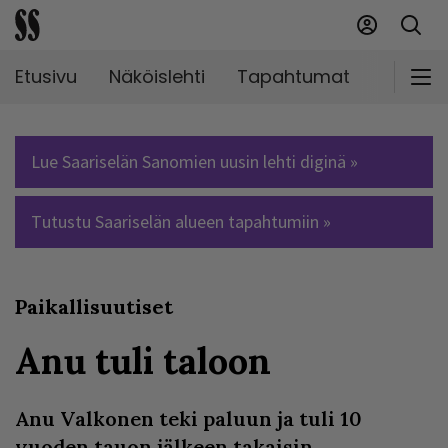
Etusivu
Näköislehti
Tapahtumat
Markki
Lue Saariselän Sanomien uusin lehti diginä »
Tutustu Saariselän alueen tapahtumiin »
Paikallisuutiset
Anu tuli taloon
Anu Valkonen teki paluun ja tuli 10
vuoden tauon jälkeen takaisin