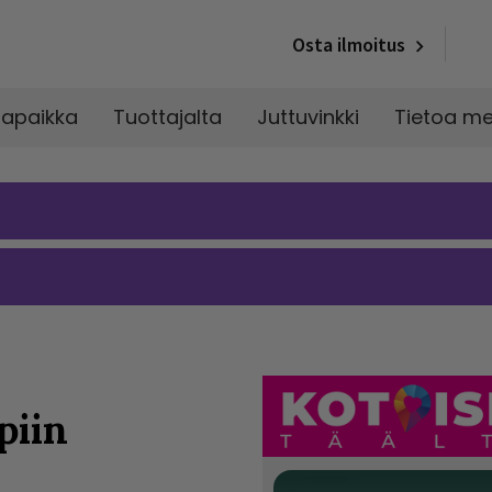
Osta ilmoitus
napaikka
Tuottajalta
Juttuvinkki
Tietoa me
piin