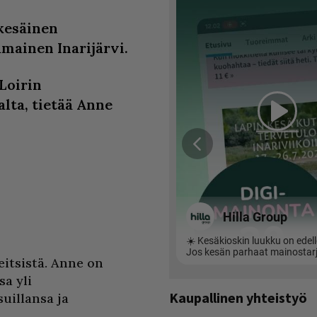
kesäinen
mainen Inarijärvi.
Loirin
alta, tietää Anne
eitsistä. Anne on
a yli
Kaupallinen yhteistyö
uillansa ja