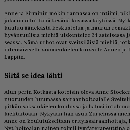
Anne ja Pirminin mökin rannassa on intiimi, pi
joka on ollut tänä kesänä kovassa käytössä. Nytk
kuuluu äänekästä keskustelua ja naurun remak
hyväntuulisia miehiä uiskentelee 24 asteisessa 
seassa. Nämä urhot ovat sveitsiläisiä miehiä, jotk
intensiiviselle suomenkielen kurssille Annen ja
Lappiin.
Siitä se idea lähti
Alun perin Kotkasta kotoisin oleva Anne Stocker 
nuoruuden huumassa sairaanhoitoalalle Sveitsii
pitkän saksankielen koulussa ja halusi intohimo
kielitaitoaan. Nykyään hän asuu Zürichissä mie
Anne on koulutukseltaan erityissairaanhoitaja, k
Nyt hoitoalan nainen toimii lymfaterapeuttina 