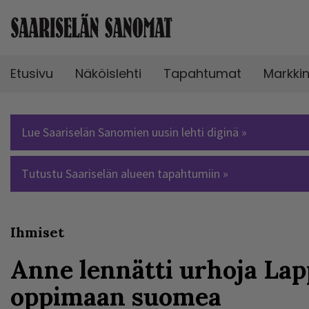
Etusivu
Näköislehti
Tapahtumat
Markki
Lue Saariselän Sanomien uusin lehti diginä »
Tutustu Saariselän alueen tapahtumiin »
Ihmiset
Anne lennätti urhoja Lap
oppimaan suomea