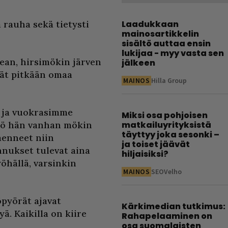
a rauha sekä tietysti
Laadukkaan
mainosartikkelin
sisältö auttaa ensin
lukijaa - myy vasta sen
ean, hirsimökin järven
jälkeen
ivät pitkään omaa
MAINOS
Hilla Group
 ja vuokrasimme
Miksi osa pohjoisen
kö hän vanhan mökin
matkailuyrityksistä
täyttyy joka sesonki –
menneet niin
ja toiset jäävät
nnukset tulevat aina
hiljaisiksi?
öhällä, varsinkin
MAINOS
SEOVelho
öpyörät ajavat
Kärkimedian tutkimus:
ä. Kaikilla on kiire
Rahapelaaminen on
osa suomalaisten