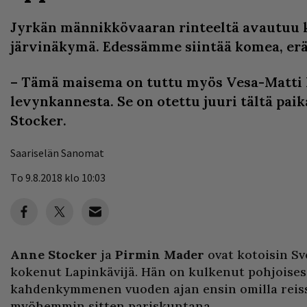
Jyrkän männikkövaaran rinteeltä avautuu 
järvinäkymä. Edessämme siintää komea, erä
– Tämä maisema on tuttu myös Vesa-Matti 
levynkannesta. Se on otettu juuri tältä paik
Stocker.
Saariselän Sanomat
To 9.8.2018 klo 10:03
Anne Stocker
ja
Pirmin Mader
ovat kotoisin Sv
kokenut Lapinkävijä. Hän on kulkenut pohjoisess
kahdenkymmenen vuoden ajan ensin omilla reiss
myöhemmin sitten pariskuntana.