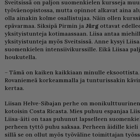
Sveitsissä on paljon suomenkielen kursseja mu
työväenopistossa, mutta opinnot alkavat aina alu
olla ainakin kolme osallistujaa. Näin ollen kurs
epävarmaa. Siksipä Pirmin ja
Jürg
ottavat edell
yksityistunteja kotimaassaan. Liisa antaa miehi
yksityistunteja myös Sveitsissä. Anne kysyi Liisa
suomenkielen intensiivikurssille. Eikä Liisaa pa
houkutella.
– Tämä on kaiken kaikkiaan minulle eksoottista
Rovaniemeä korkeammalla ja tunturissakin kävi
kertaa.
Liisan Helve-Sibajan perhe on monikulttuurinen,
kotoisin Costa Ricasta. Mies puhuu espanjaa Liisa
Liisa-äiti on taas puhunut lapselleen suomenkiel
perheen tyttö puhu saksaa. Perheen äidille kieli 
sillä se on ollut myös työväline toimittajan työss