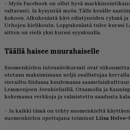
– Myös Facebook on ollut hyvä markkinointikanav
valtavasti. Ja kysyntää myös. Tälle kesälle saatiin 
kokoon. Alkukesästä kävi edistyneiden ryhmä ja
Urhojen kielikoulu. Loppukesästä tulee kurssi Leni
sitten on vielä yksi kurssi syyskuulla.
Täällä haisee muurahaiselle
Suomenkielen intensiivikurssit ovat viikonmittais
otetaan maksimissaan neljä osallistujaa kerralla.
vierailtu Siidassa kuulemassa saamelaiskulttuuri
Lemmenjoen Joenkielisillä, Otsamolla ja Kaunispä
kokemassa verkkoja ja valmistettu saadusta kala
– Ja kaikki tämä on tehty suomenkieltä käyttäen
suomenkielen opettajana toiminut
Liisa Helve-