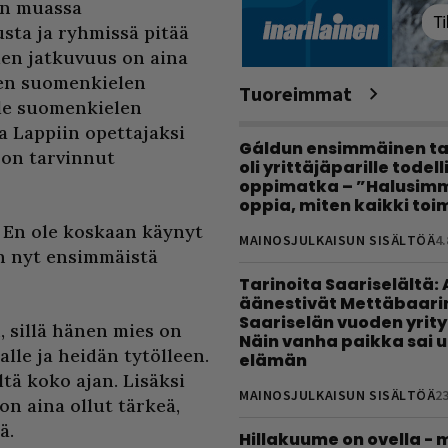
un muassa
sta ja ryhmissä pitää
sien jatkuvuus on aina
een suomenkielen
Tuoreimmat
lle suomenkielen
a Lappiin opettajaksi
Gáldun ensimmäinen ta
ljon tarvinnut
oli yrittäjäparille todel
oppimatka – ”Halusimm
oppia, miten kaikki toim
. En ole koskaan käynyt
MAINOSJULKAISUN SISÄLTÖÄ
4.
n nyt ensimmäistä
Tarinoita Saariselältä:
äänestivät Mettäbaari
Saariselän vuoden yrity
 sillä hänen mies on
Näin vanha paikka sai 
lle ja heidän tytölleen.
elämän
tä koko ajan. Lisäksi
MAINOSJULKAISUN SISÄLTÖÄ
23
on aina ollut tärkeä,
ä.
Hillakuume on ovella - 