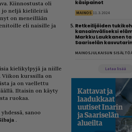
käsipainot
a. Kiinnostusta oli
jo neljä kielileiriä
MAINOS
11.3.2024
 nyt on meneillään
toille eli naisille ja
Retkeilijöiden tukiko
kansainväliseksi eläm
Markku Laukkanen tal
Saariselän kasvutari
MAINOSJULKAISUN SISÄLTÖ
ia kielikylpyjä ja niille
Lataa lisää
 Viikon kurssilla on
sta ja on vaellettu
ällä. Iltaisin on käyty
sta ruokaa.
 yhdessä, sanoo
Sibaja
.