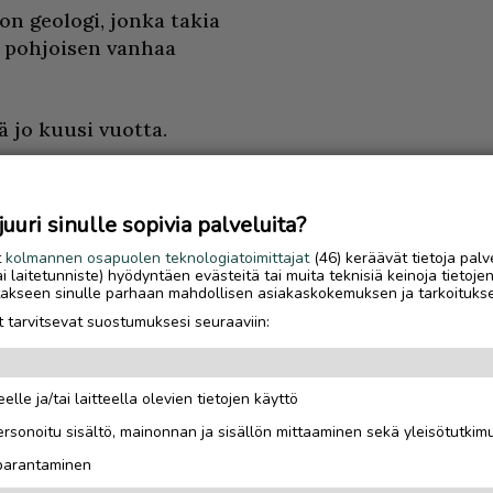
n geologi, jonka takia
n pohjoisen vanhaa
 jo kuusi vuotta.
utta hän ei osannut
 ilmaiseminen oli
uri sinulle sopivia palveluita?
t
kolmannen osapuolen teknologiatoimittajat
(46) keräävät tietoja palv
tai laitetunniste) hyödyntäen evästeitä tai muita teknisiä keinoja tietoje
es, lisää Anne pilke
jotakseen sinulle parhaan mahdollisen asiakaskokemuksen ja tarkoituks
 tarvitsevat suostumuksesi seuraaviin:
kaveri vieraili
elle ja/tai laitteella olevien tietojen käyttö
Luetuimmat
rsonoitu sisältö, mainonnan ja sisällön mittaaminen sekä yleisötutkim
teillä on nyt siihen
Gáldun ensimmäinen
 parantaminen
iehiä.
talvisesonki oli yrittä