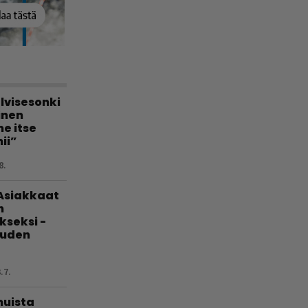
lvisesonki
linen
e itse
ii”
8.
 Asiakkaat
n
kseksi -
uuden
.7.
muista