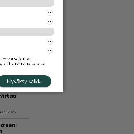
 –
a, miten
Ä
4.8.
:
län vuoden
nha paikka
nen voi vaikuttaa
, voit vastustaa tätä tai
Ä
23.7.
Hyväksy kaikki
 virtaa
Ä
5.9.2025
treeni
n