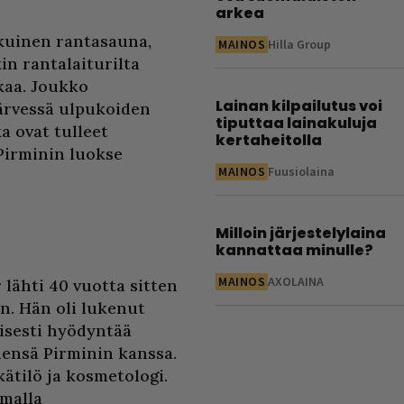
arkea
kkuinen rantasauna,
MAINOS
Hilla Group
in rantalaiturilta
kaa. Joukko
Lainan kilpailutus voi
järvessä ulpukoiden
tiputtaa lainakuluja
a ovat tulleet
kertaheitolla
 Pirminin luokse
MAINOS
Fuusiolaina
Milloin järjestelylaina
kannattaa minulle?
MAINOS
AXOLAINA
lähti 40 vuotta sitten
n. Hän oli lukenut
isesti hyödyntää
hensä Pirminin kanssa.
ätilö ja kosmetologi.
omalla