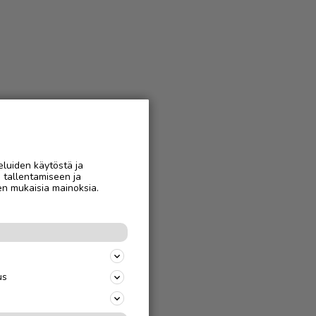
eluiden käytöstä ja
n tallentamiseen ja
en mukaisia mainoksia.
us
jäparille