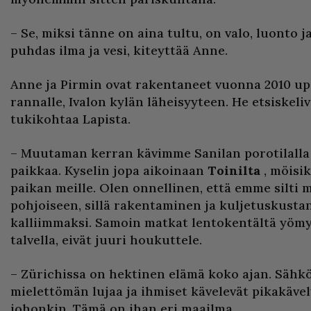
– Se, miksi tänne on aina tultu, on valo, luonto j
puhdas ilma ja vesi, kiteyttää Anne.
Anne ja Pirmin ovat rakentaneet vuonna 2010 up
rannalle, Ivalon kylän läheisyyteen. He etsiskel
tukikohtaa Lapista.
– Muutaman kerran kävimme Sanilan porotilalla
paikkaa. Kyselin jopa aikoinaan
Toinilta
, möisi
paikan meille. Olen onnellinen, että emme silti 
pohjoiseen, sillä rakentaminen ja kuljetuskusta
kalliimmaksi. Samoin matkat lentokentältä yömy
talvella, eivät juuri houkuttele.
– Zürichissa on hektinen elämä koko ajan. Sähk
mielettömän lujaa ja ihmiset kävelevät pikakävely
johonkin. Tämä on ihan eri maailma.