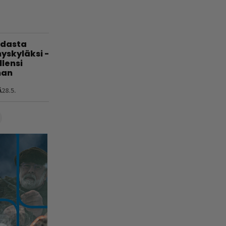
hdasta
yskyläksi -
lensi
nan
Ä
28.5.