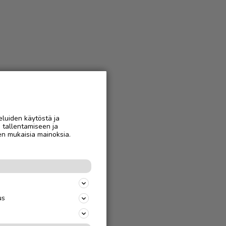
eluiden käytöstä ja
n tallentamiseen ja
en mukaisia mainoksia.
us