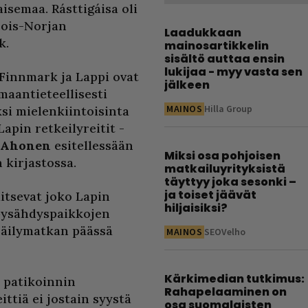
isemaa. Rásttigáisa oli
jois-Norjan
Laadukkaan
k.
mainosartikkelin
sisältö auttaa ensin
lukijaa - myy vasta sen
 Finnmark ja Lappi ovat
jälkeen
 maantieteellisesti
MAINOS
Hilla Group
si mielenkiintoisinta
apin retkeilyreitit -
Ahonen
esitellessään
Miksi osa pohjoisen
 kirjastossa.
matkailuyrityksistä
täyttyy joka sesonki –
ja toiset jäävät
itsevat joko Lapin
hiljaisiksi?
 pysähdyspaikkojen
räilymatkan päässä
MAINOS
SEOVelho
Kärkimedian tutkimus:
 patikoinnin
Rahapelaaminen on
ittiä ei jostain syystä
osa suomalaisten