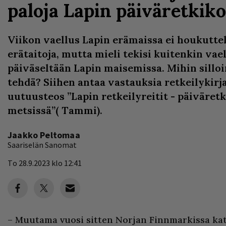
paloja Lapin päiväretkiko
Viikon vaellus Lapin erämaissa ei houkuttele
erätaitoja, mutta mieli tekisi kuitenkin vael
päiväseltään Lapin maisemissa. Mihin silloi
tehdä? Siihen antaa vastauksia retkeilykirj
uutuusteos ”Lapin retkeilyreitit - päiväretk
metsissä”( Tammi).
Jaakko Peltomaa
Saariselän Sanomat
To 28.9.2023 klo 12:41
– Muutama vuosi sitten Norjan Finnmarkissa kats