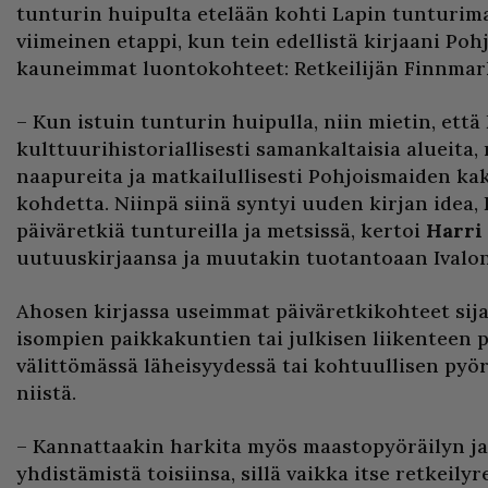
tunturin huipulta etelään kohti Lapin tunturima
viimeinen etappi, kun tein edellistä kirjaani Poh
kauneimmat luontokohteet: Retkeilijän Finnmar
– Kun istuin tunturin huipulla, niin mietin, että
kulttuurihistoriallisesti samankaltaisia alueita,
naapureita ja matkailullisesti Pohjoismaiden kak
kohdetta. Niinpä siinä syntyi uuden kirjan idea, L
päiväretkiä tuntureilla ja metsissä, kertoi
Harri
uutuuskirjaansa ja muutakin tuotantoaan Ivalon
Ahosen kirjassa useimmat päiväretkikohteet sija
isompien paikkakuntien tai julkisen liikenteen
välittömässä läheisyydessä tai kohtuullisen pyö
niistä.
– Kannattaakin harkita myös maastopyöräilyn ja
yhdistämistä toisiinsa, sillä vaikka itse retkeilyre