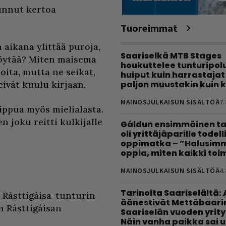
lunnut kertoa
Tuoreimmat
n aikana ylittää puroja,
Saariselkä MTB Stages
 löytää? Miten maisema
houkuttelee tunturipolui
oita, mutta ne seikat,
huiput kuin harrastajat
paljon muustakin kuin k
eivät kuulu kirjaan.
MAINOSJULKAISUN SISÄLTÖÄ
7.
ippua myös mielialasta.
en joku reitti kulkijalle
Gáldun ensimmäinen ta
oli yrittäjäparille todel
oppimatka – ”Halusimm
oppia, miten kaikki toim
MAINOSJULKAISUN SISÄLTÖÄ
4.
Tarinoita Saariselältä:
 Rásttigáisa-tunturin
äänestivät Mettäbaari
an Rásttigáisan
Saariselän vuoden yrity
Näin vanha paikka sai 