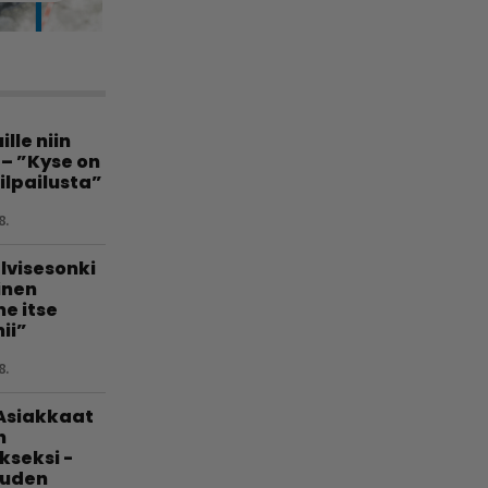
lle niin
 – ”Kyse on
ilpailusta”
8.
lvisesonki
linen
e itse
ii”
8.
 Asiakkaat
n
kseksi -
uuden