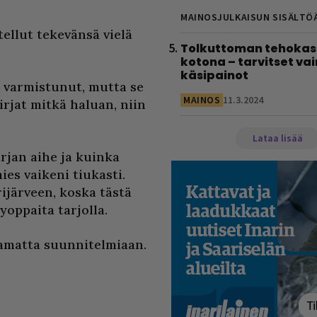
MAINOSJULKAISUN SISÄLTÖ
tellut tekevänsä vielä
Tolkuttoman tehokas 
kotona – tarvitset vai
käsipainot
o varmistunut, mutta se
MAINOS
11.3.2024
irjat mitkä haluan, niin
Lataa lisää
irjan aihe ja kuinka
es vaikeni tiukasti.
rijärveen, koska tästä
yoppaita tarjolla.
tamatta suunnitelmiaan.