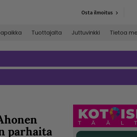
Osta ilmoitus
napaikka
Tuottajalta
Juttuvinkki
Tietoa me
 Ahonen
n parhaita