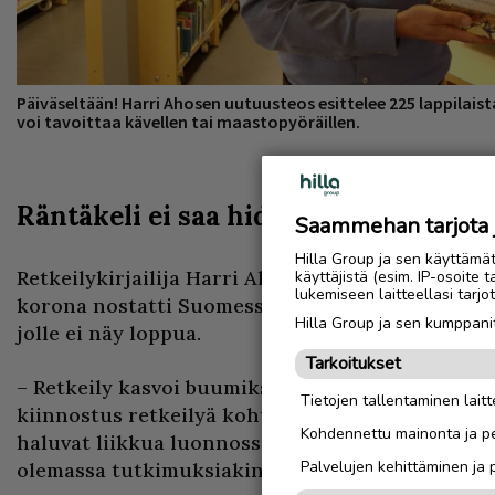
Päiväseltään! Harri Ahosen uutuusteos esittelee 225 lappilais
voi tavoittaa kävellen tai maastopyöräillen.
Räntäkeli ei saa hidastaa tietokirjaili
Saammehan tarjota ju
Hilla Group ja sen käyttämä
Retkeilykirjailija Harri Ahosen uutuusteos osui 
käyttäjistä (esim. IP-osoite 
lukemiseen laitteellasi tar
korona nostatti Suomessa uuden retkeily- ja lu
Hilla Group ja sen kumppanit
jolle ei näy loppua.
Tarkoitukset
– Retkeily kasvoi buumiksi koronapandemian seu
Tietojen tallentaminen laitte
kiinnostus retkeilyä kohtaan alkoi nousta jo en
Kohdennettu mainonta ja pe
haluvat liikkua luonnossa, koska se tekee hyvää
Palvelujen kehittäminen ja
olemassa tutkimuksiakin.