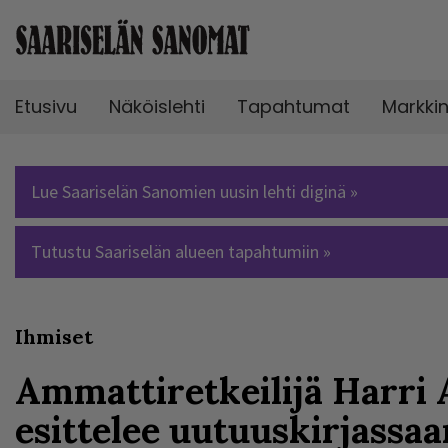
Etusivu
Näköislehti
Tapahtumat
Markki
Lue Saariselän Sanomien uusin lehti diginä »
Tutustu Saariselän alueen tapahtumiin »
Ihmiset
Ammattiretkeilijä Harri
esittelee uutuuskirjassaa