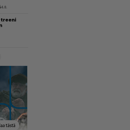
Ä
4.8.
treeni
n