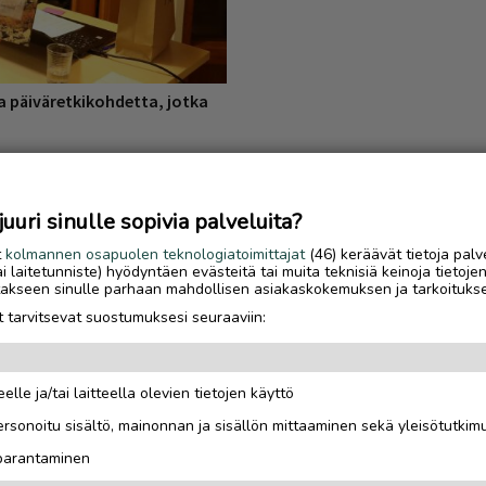
ta päiväretkikohdetta, jotka
jaa
uri sinulle sopivia palveluita?
t
kolmannen osapuolen teknologiatoimittajat
(46) keräävät tietoja palv
hyvään saumaan, sillä
tai laitetunniste) hyödyntäen evästeitä tai muita teknisiä keinoja tietoje
jotakseen sinulle parhaan mahdollisen asiakaskokemuksen ja tarkoituks
ontoharrastusaallon,
 tarvitsevat suostumuksesi seuraaviin:
rauksena, vaikka kyllä
elle ja/tai laitteella olevien tietojen käyttö
Luetuimmat
nen koronaa. Ihmiset
rsonoitu sisältö, mainonnan ja sisällön mittaaminen sekä yleisötutkim
 ja onhan aiheesta
Sähköautoilijan opas
 parantaminen
Saariselälle – viisi