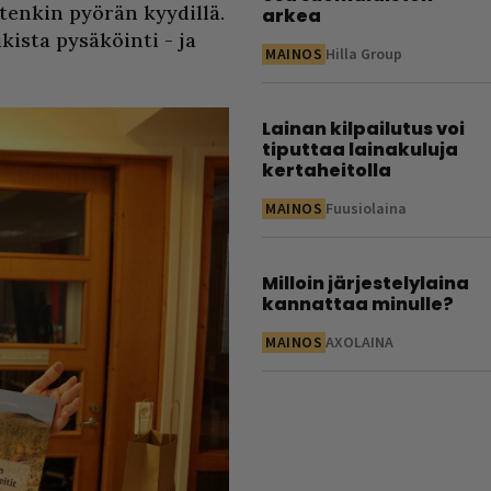
itenkin pyörän kyydillä.
arkea
kista pysäköinti - ja
MAINOS
Hilla Group
Lainan kilpailutus voi
tiputtaa lainakuluja
kertaheitolla
MAINOS
Fuusiolaina
Milloin järjestelylaina
kannattaa minulle?
MAINOS
AXOLAINA