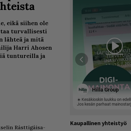
hteista
, eikä siihen ole
taa turvallisesti
n lähteä ja mitä
ailija Harri Ahosen
iä tuntureilla ja
Kaupallinen yhteistyö
elin Rásttigáisa-