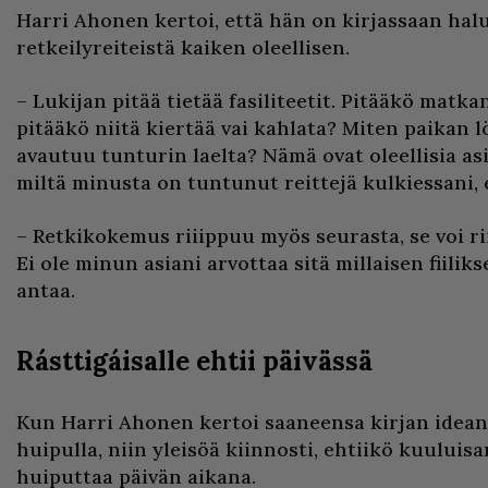
Harri Ahonen kertoi, että hän on kirjassaan ha
retkeilyreiteistä kaiken oleellisen.
– Lukijan pitää tietää fasiliteetit. Pitääkö matka
pitääkö niitä kiertää vai kahlata? Miten paikan
avautuu tunturin laelta? Nämä ovat oleellisia asi
miltä minusta on tuntunut reittejä kulkiessani, 
– Retkikokemus riiippuu myös seurasta, se voi ri
Ei ole minun asiani arvottaa sitä millaisen fiiliks
antaa.
Rásttigáisalle ehtii päivässä
Kun Harri Ahonen kertoi saaneensa kirjan idean
huipulla, niin yleisöä kiinnosti, ehtiikö kuuluis
huiputtaa päivän aikana.