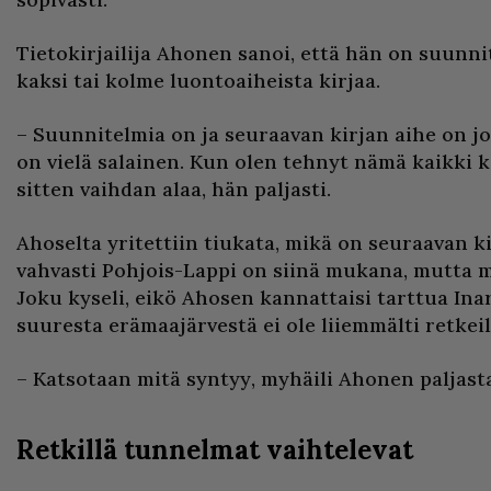
Tietokirjailija Ahonen sanoi, että hän on suunni
kaksi tai kolme luontoaiheista kirjaa.
– Suunnitelmia on ja seuraavan kirjan aihe on j
on vielä salainen. Kun olen tehnyt nämä kaikki k
sitten vaihdan alaa, hän paljasti.
Ahoselta yritettiin tiukata, mikä on seuraavan k
vahvasti Pohjois-Lappi on siinä mukana, mutta mi
Joku kyseli, eikö Ahosen kannattaisi tarttua Ina
suuresta erämaajärvestä ei ole liiemmälti retkeil
– Katsotaan mitä syntyy, myhäili Ahonen paljas
Retkillä tunnelmat vaihtelevat