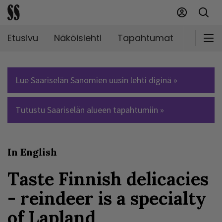
Etusivu
Näköislehti
Tapahtumat
Markki
Lue Saariselän Sanomien uusin lehti diginä »
Tutustu Saariselän alueen tapahtumiin »
In English
Taste Finnish delicacies
- reindeer is a specialty
of Lapland