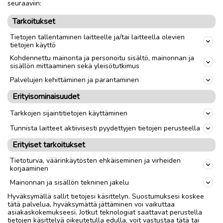
seuraaviin:
Tarkoitukset
Tietojen tallentaminen laitteelle ja/tai laitteella olevien
tietojen käyttö
Kohdennettu mainonta ja personoitu sisältö, mainonnan ja
sisällön mittaaminen sekä yleisötutkimus
Palvelujen kehittäminen ja parantaminen
Erityisominaisuudet
Tarkkojen sijaintitietojen käyttäminen
Tunnista laitteet aktiivisesti pyydettyjen tietojen perusteella
Erityiset tarkoitukset
Tietoturva, väärinkäytösten ehkäiseminen ja virheiden
korjaaminen
Mainonnan ja sisällön tekninen jakelu
Hyväksymällä sallit tietojesi käsittelyn. Suostumuksesi koskee
tätä palvelua, hyväksymättä jättäminen voi vaikuttaa
asiakaskokemukseesi. Jotkut teknologiat saattavat perustella
tietojen käsittelyä oikeutetulla edulla, voit vastustaa tätä tai