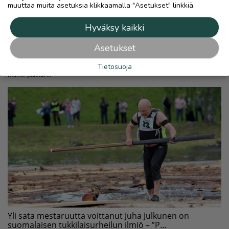
muuttaa muita asetuksia klikkaamalla "Asetukset" linkkiä.
Hyväksy kaikki
Asetukset
Tietosuoja