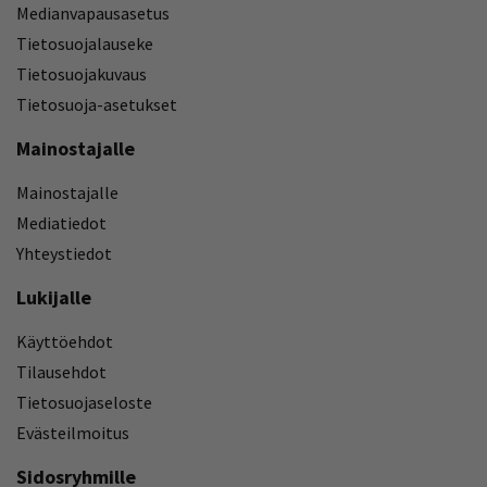
Medianvapausasetus
Tietosuojalauseke
Tietosuojakuvaus
Tietosuoja-asetukset
Mainostajalle
Mainostajalle
Mediatiedot
Yhteystiedot
Lukijalle
Käyttöehdot
Tilausehdot
Tietosuojaseloste
Evästeilmoitus
Sidosryhmille