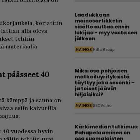
Laadukkaan
mainosartikkelin
sikorjauksia, korjattiin
sisältö auttaa ensin
attian alla oleva
lukijaa - myy vasta sen
ukset tehtiin
jälkeen
tä materiaalia
MAINOS
Hilla Group
Miksi osa pohjoisen
at päässeet 40
matkailuyrityksistä
täyttyy joka sesonki –
ja toiset jäävät
hiljaisiksi?
tä kämppä ja sauna on
MAINOS
SEOVelho
vaa esiin kaivurilla.
laajuus.
Kärkimedian tutkimus:
t 40 vuodessa hyvin
Rahapelaaminen on
osa suomalaisten
 väliin tehtiin uusi