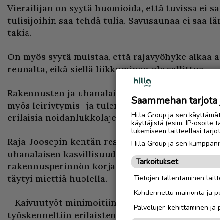
Vierailijan on syytä huomioida, että tuvissa ei sa
tulisijoihin saa tehdä tulia. Savusaunaa ei saa l
takia.
On myös syytä muistaa, että rajavyöhyke alkaa 
reunalta, eikä siellä liikkuminen ole sallittua.
Rakennusten ja uhanalaisen kasvillisuuden suoj
Saammehan tarjota ju
myös leiriytymis- ja tulentekokielto. Kentällä 
Hilla Group ja sen käyttämä
erilaisia noidanlukkolajeja.
käyttäjistä (esim. IP-osoite 
lukemiseen laitteellasi tar
Raja-Joosepin kentän restaurointityön yksi erityi
Hilla Group ja sen kumppanit
uhanalaisen kasvillisuuden huomioiminen osan
Tarkoitukset
rakennusperinnön korjaustyötä. Rakennus- ja k
täytyi miettiä huolella.
Tietojen tallentaminen laitte
Kohdennettu mainonta ja pe
– Kaivuutyöt minimoitiin ja rakennusten ympäris
Palvelujen kehittäminen ja
työskenneltiin erilaisten suojakankaiden ja levyj