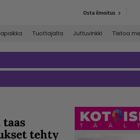
Osta ilmoitus
napaikka
Tuottajalta
Juttuvinkki
Tietoa me
 taas
ukset tehty