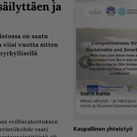
säilyttäen ja
stossa on saatu
 viisi vuotta sitten
myrkyllisellä
sa erillisrahoituksen
Kaupallinen yhteistyö
perintökohde vaati
restaurointitöistä oli