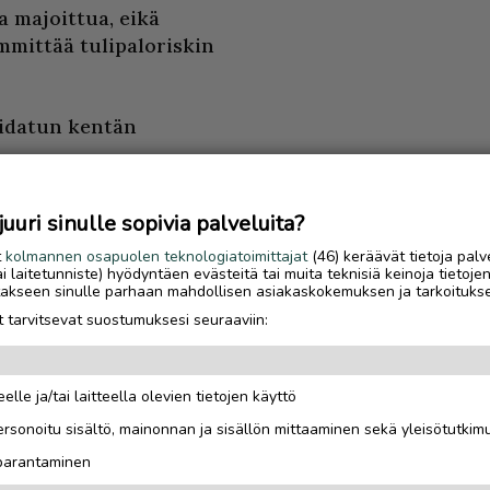
a majoittua, eikä
ämmittää tulipaloriskin
aidatun kentän
aamiseksi kentällä on
uri sinulle sopivia palveluita?
kasvaa muun muassa
t
kolmannen osapuolen teknologiatoimittajat
(46) keräävät tietoja palv
tai laitetunniste) hyödyntäen evästeitä tai muita teknisiä keinoja tietoje
jotakseen sinulle parhaan mahdollisen asiakaskokemuksen ja tarkoituks
spiirteistä olikin
 tarvitsevat suostumuksesi seuraaviin:
a arvokkaan
aivuutöiden toteutus
elle ja/tai laitteella olevien tietojen käyttö
Luetuimmat
rsonoitu sisältö, mainonnan ja sisällön mittaaminen sekä yleisötutkim
tössä liikuttiin sekä
Sähköautoilijan opas
 parantaminen
en turvin, jotka
Saariselälle – viisi