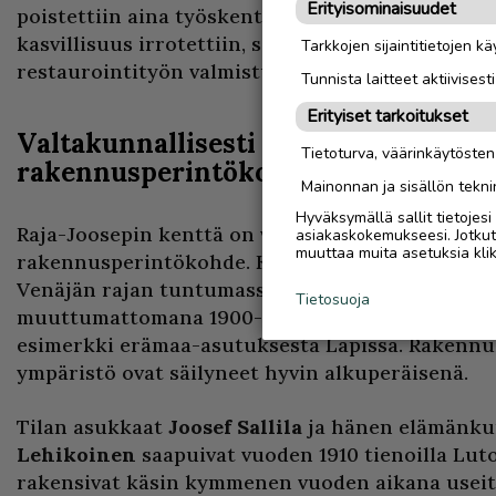
Erityisominaisuudet
poistettiin aina työskentelyn päättyessä. Lisäksi
kasvillisuus irrotettiin, säilöttiin ja palautettii
Tarkkojen sijaintitietojen k
restaurointityön valmistuessa, kertoo Peuraniem
Tunnista laitteet aktiivisest
Erityiset tarkoitukset
Valtakunnallisesti merkittävä, suoje
Tietoturva, väärinkäytöste
rakennusperintökohde
Mainonnan ja sisällön tekni
Hyväksymällä sallit tietojes
Raja-Joosepin kenttä on valtakunnallisesti merk
asiakaskokemukseesi. Jotkut t
muuttaa muita asetuksia klik
rakennusperintökohde. Kenttä sijaitsee Luttojoe
Venäjän rajan tuntumassa. Pihapiiri on pysynyt 
Tietosuoja
muuttumattomana 1900-luvun alusta saakka ja se
esimerkki erämaa-asutuksesta Lapissa. Rakennuk
ympäristö ovat säilyneet hyvin alkuperäisenä.
Tilan asukkaat
Joosef Sallila
ja hänen elämänk
Lehikoinen
saapuivat vuoden 1910 tienoilla Lut
rakensivat käsin kymmenen vuoden aikana useit