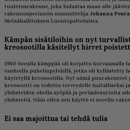
tuuletusrakenne, joka hidastaa maan alle jäävien
rakennusperinnön suunnittelija
Johanna Peura
Metsähallituksen Luontopalveluista.
Kämpän sisätiloihin on nyt turvallis
kreosootilla käsitellyt hirret poistet
1980-luvulla kämppää oli korjattu korvaamalla l
vanhoilla puhelinpylväillä, jotka oli kyllästetty
käytetyllä kreosootilla. Nyt nämä puurakenteet p
kreosootti on todettu terveydelle haitalliseksi j
yhdisteiden ohella syöpää ja perimävaurioita ai
yhdisteitä. Näin ollen sen käyttö ei sovellu rake
Ei saa majoittua tai tehdä tulia