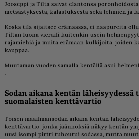
Jooseppi ja Tilta saivat elantonsa poronhoidost
metsästyksestä, kalastuksesta sekä lehmien ja l
Koska tila sijaitsee erämaassa, ei naapureita ollu
Tiltan luona vieraili kuitenkin usein helmenpyytä
rajamiehiä ja muita erämaan kulkijoita, joiden k
kauppaa.
Muutaman vuoden samalla kentällä asui helmen
.
Sodan aikana kentän läheisyydessä 
suomalaisten kenttävartio
Toisen maailmansodan aikana kentän läheisyyde
kenttävartio, jonka jäännöksiä näkyy kentän ym
uusi isompi pirtti tuhoutui sodassa, mutta muut