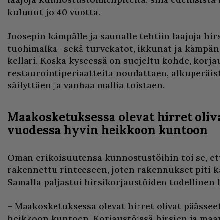
kulunut jo 40 vuotta.
Joosepin kämpälle ja saunalle tehtiin laajoja hir
tuohimalka- sekä turvekatot, ikkunat ja kämpän l
kellari. Koska kyseessä on suojeltu kohde, korja
restaurointiperiaatteita noudattaen, alkuperäis
säilyttäen ja vanhaa mallia toistaen.
Maakosketuksessa olevat hirret oliv
vuodessa hyvin heikkoon kuntoon
Oman erikoisuutensa kunnostustöihin toi se, et
rakennettu rinteeseen, joten rakennukset piti kai
Samalla paljastui hirsikorjaustöiden todellinen 
– Maakosketuksessa olevat hirret olivat päässee
heikkoon kuntoon. Korjaustöissä hirsien ja maan