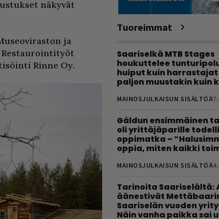
rustukset näkyvät
Tuoreimmat
Museoviraston ja
 Restaurointityöt
Saariselkä MTB Stages
houkuttelee tunturipolui
isöinti Rinne Oy.
huiput kuin harrastajat
paljon muustakin kuin k
MAINOSJULKAISUN SISÄLTÖÄ
7.
Gáldun ensimmäinen ta
oli yrittäjäparille todel
oppimatka – ”Halusimm
oppia, miten kaikki toim
MAINOSJULKAISUN SISÄLTÖÄ
4.
Tarinoita Saariselältä:
äänestivät Mettäbaari
Saariselän vuoden yrity
Näin vanha paikka sai 